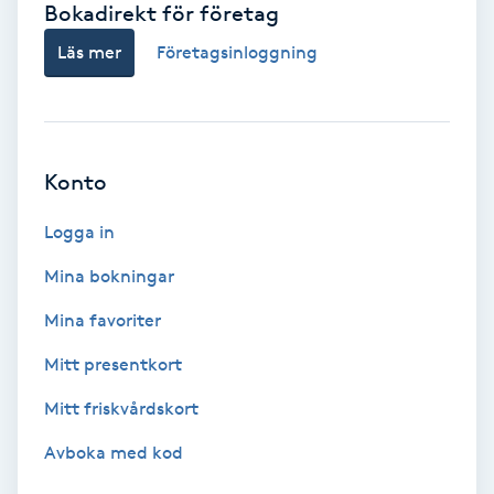
Bokadirekt för företag
Babylights
Läs mer
Företagsinloggning
Balayage
Bambumassage
Konto
Barber
Logga in
Mina bokningar
Barnklippning
Mina favoriter
BIAB
Mitt presentkort
Mitt friskvårdskort
Blowout
Avboka med kod
Bottenfärg