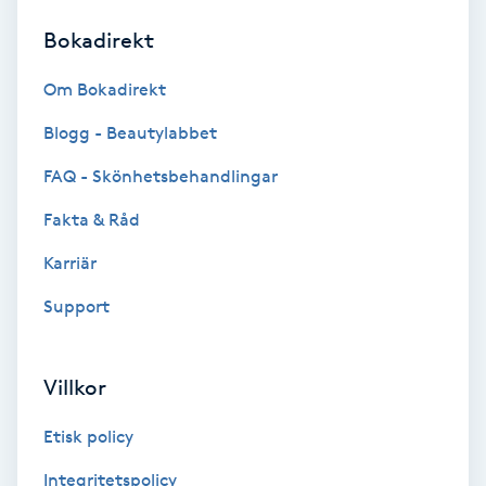
Bokadirekt
Brynformning
Om Bokadirekt
Brynfärgning
Blogg - Beautylabbet
Brynplockning
FAQ - Skönhetsbehandlingar
Fakta & Råd
Bröllopsuppsättning
C
Karriär
Support
Celluliter
Coachning
Villkor
Color correction
Etisk policy
Integritetspolicy