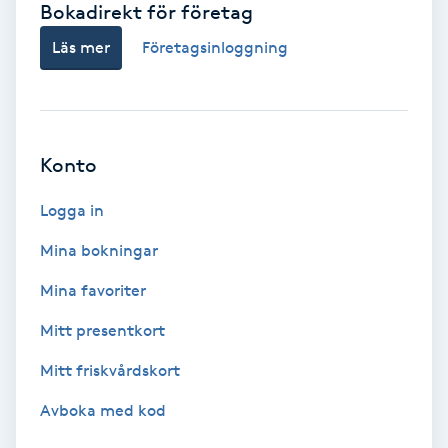
Bokadirekt för företag
Babylights
Läs mer
Företagsinloggning
Balayage
Bambumassage
Konto
Barber
Logga in
Mina bokningar
Barnklippning
Mina favoriter
BIAB
Mitt presentkort
Mitt friskvårdskort
Blowout
Avboka med kod
Bottenfärg