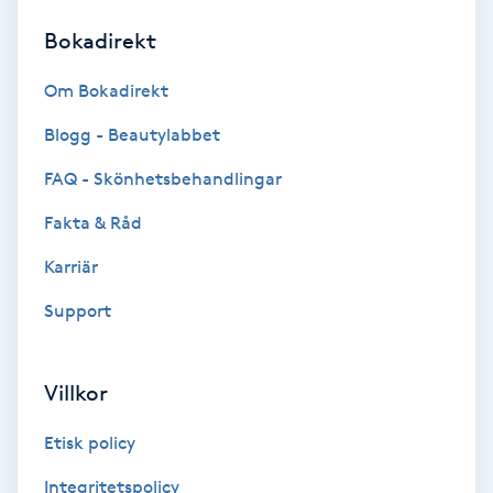
Bokadirekt
Brynformning
Om Bokadirekt
Brynfärgning
Blogg - Beautylabbet
Brynplockning
FAQ - Skönhetsbehandlingar
Fakta & Råd
Bröllopsuppsättning
C
Karriär
Support
Celluliter
Coachning
Villkor
Color correction
Etisk policy
Integritetspolicy