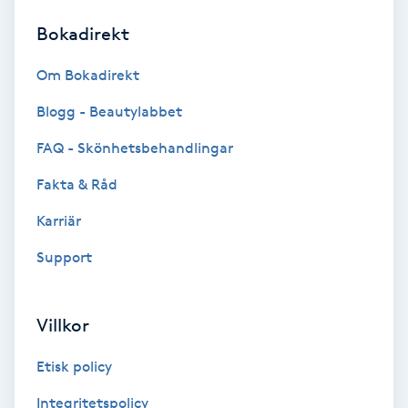
Bokadirekt
Brynformning
Om Bokadirekt
Brynfärgning
Blogg - Beautylabbet
Brynplockning
FAQ - Skönhetsbehandlingar
Fakta & Råd
Bröllopsuppsättning
C
Karriär
Support
Celluliter
Coachning
Villkor
Color correction
Etisk policy
Integritetspolicy