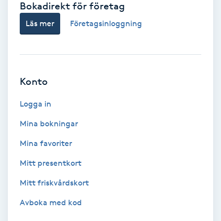
Bokadirekt för företag
Babylights
Läs mer
Företagsinloggning
Balayage
Bambumassage
Konto
Barber
Logga in
Mina bokningar
Barnklippning
Mina favoriter
BIAB
Mitt presentkort
Mitt friskvårdskort
Blowout
Avboka med kod
Bottenfärg