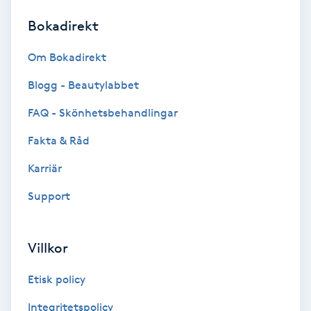
Bokadirekt
Brynformning
Om Bokadirekt
Brynfärgning
Blogg - Beautylabbet
Brynplockning
FAQ - Skönhetsbehandlingar
Fakta & Råd
Bröllopsuppsättning
C
Karriär
Support
Celluliter
Coachning
Villkor
Color correction
Etisk policy
Integritetspolicy