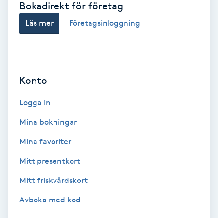
Bokadirekt för företag
Babylights
Läs mer
Företagsinloggning
Balayage
Bambumassage
Konto
Barber
Logga in
Mina bokningar
Barnklippning
Mina favoriter
BIAB
Mitt presentkort
Mitt friskvårdskort
Blowout
Avboka med kod
Bottenfärg