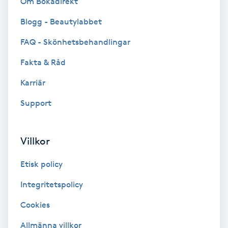
Om Bokadirekt
Cryoterapi
D
Blogg - Beautylabbet
FAQ - Skönhetsbehandlingar
Damklippning
Fakta & Råd
Dermapen
Karriär
Diamantslipning
Support
E
Villkor
Enzympeeling
Etisk policy
Extensions
Integritetspolicy
Extensions borttagning
Cookies
Allmänna villkor
Eyeliner-tatuering