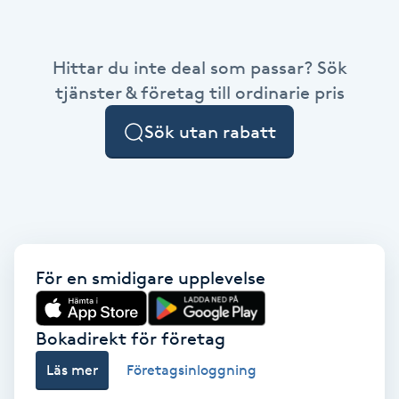
Babylights
Hittar du inte deal som passar? Sök
Balayage
tjänster & företag till ordinarie pris
Sök utan rabatt
Bambumassage
Barber
Barnklippning
För en smidigare upplevelse
BIAB
Blowout
Bokadirekt för företag
Läs mer
Företagsinloggning
Bottenfärg