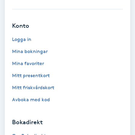
Brynformning
Konto
Brynfärgning
Logga in
Brynplockning
Mina bokningar
Bröllopsuppsättning
Mina favoriter
C
Mitt presentkort
Celluliter
Mitt friskvårdskort
Avboka med kod
Coachning
Color correction
Bokadirekt