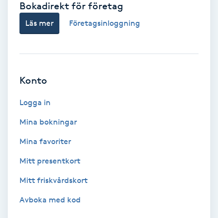
Bokadirekt för företag
Babylights
Läs mer
Företagsinloggning
Balayage
Bambumassage
Konto
Barber
Logga in
Mina bokningar
Barnklippning
Mina favoriter
BIAB
Mitt presentkort
Mitt friskvårdskort
Blowout
Avboka med kod
Bottenfärg