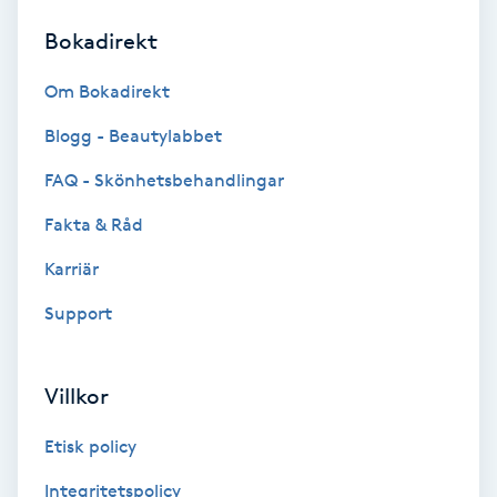
Bokadirekt
Brynformning
Om Bokadirekt
Brynfärgning
Blogg - Beautylabbet
Brynplockning
FAQ - Skönhetsbehandlingar
Fakta & Råd
Bröllopsuppsättning
C
Karriär
Support
Celluliter
Coachning
Villkor
Color correction
Etisk policy
Integritetspolicy