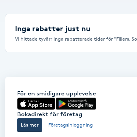
Alternativmedicin
Andningsmassage
Inga rabatter just nu
Vi hittade tyvärr inga rabatterade tider för "Fillers, So
Ansiktslyft utan kirurgi
Aromamassage
Ashtanga Yoga
Ayurveda
För en smidigare upplevelse
Ayurvedisk Massage
Bokadirekt för företag
Läs mer
Företagsinloggning
Ansiktsbehandling djuprengörande
B