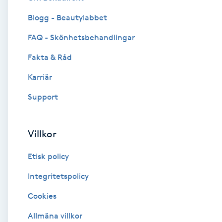
Blogg - Beautylabbet
Brynformning
FAQ - Skönhetsbehandlingar
Brynfärgning
Fakta & Råd
Brynplockning
Karriär
Support
Bröllopsuppsättning
C
Villkor
Celluliter
Etisk policy
Coachning
Integritetspolicy
Cookies
Color correction
Allmäna villkor