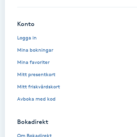
Babylights
Konto
Balayage
Logga in
Bambumassage
Mina bokningar
Mina favoriter
Barber
Mitt presentkort
Barnklippning
Mitt friskvårdskort
BIAB
Avboka med kod
Blowout
Bokadirekt
Bottenfärg
Om Bokadirekt