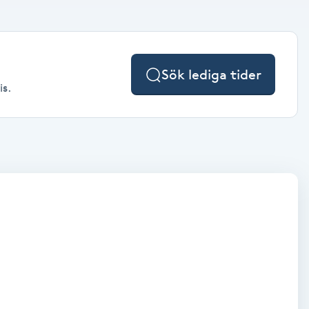
Sök lediga tider
is.