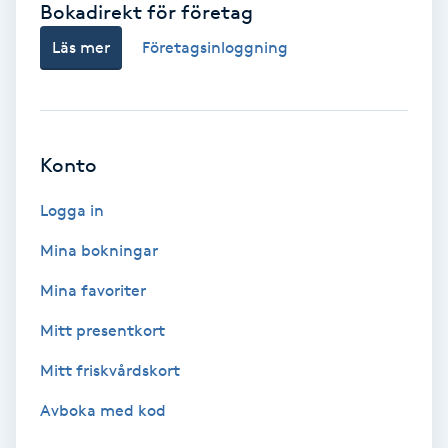
Bokadirekt för företag
Babylights
Läs mer
Företagsinloggning
Balayage
Bambumassage
Konto
Barber
Logga in
Mina bokningar
Barnklippning
Mina favoriter
BIAB
Mitt presentkort
Mitt friskvårdskort
Blowout
Avboka med kod
Bottenfärg