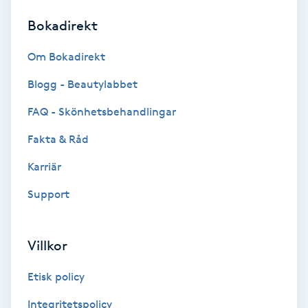
Bokadirekt
Brynformning
Om Bokadirekt
Brynfärgning
Blogg - Beautylabbet
Brynplockning
FAQ - Skönhetsbehandlingar
Fakta & Råd
Bröllopsuppsättning
C
Karriär
Support
Celluliter
Coachning
Villkor
Color correction
Etisk policy
Integritetspolicy