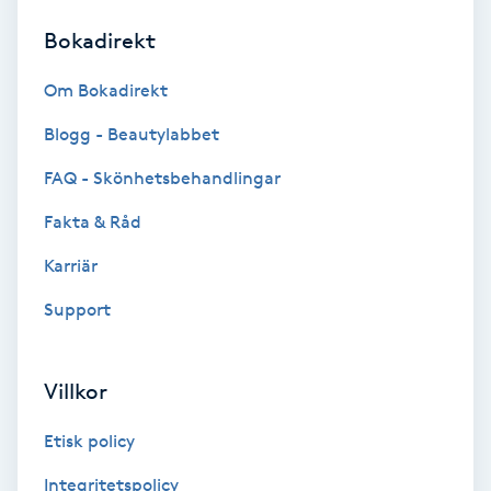
Bokadirekt
Brynformning
Om Bokadirekt
Brynfärgning
Blogg - Beautylabbet
Brynplockning
FAQ - Skönhetsbehandlingar
Fakta & Råd
Bröllopsuppsättning
C
Karriär
Support
Celluliter
Coachning
Villkor
Color correction
Etisk policy
Integritetspolicy