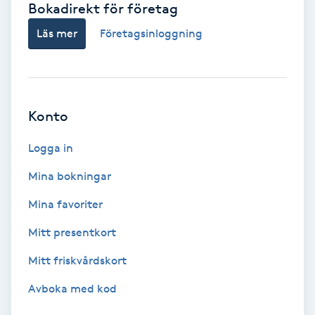
Bokadirekt för företag
Babylights
Läs mer
Företagsinloggning
Balayage
Bambumassage
Konto
Barber
Logga in
Mina bokningar
Barnklippning
Mina favoriter
BIAB
Mitt presentkort
Mitt friskvårdskort
Blowout
Avboka med kod
Bottenfärg