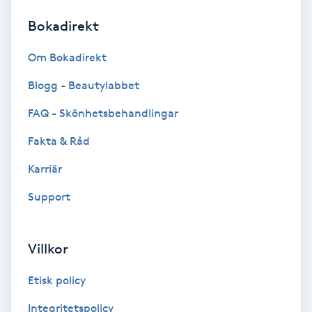
Bokadirekt
Brynformning
Om Bokadirekt
Brynfärgning
Blogg - Beautylabbet
Brynplockning
FAQ - Skönhetsbehandlingar
Fakta & Råd
Bröllopsuppsättning
C
Karriär
Support
Celluliter
Coachning
Villkor
Color correction
Etisk policy
Integritetspolicy