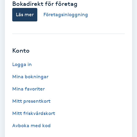
Bokadirekt för företag
Babylights
Läs mer
Företagsinloggning
Balayage
Bambumassage
Konto
Barber
Logga in
Mina bokningar
Barnklippning
Mina favoriter
BIAB
Mitt presentkort
Mitt friskvårdskort
Blowout
Avboka med kod
Bottenfärg