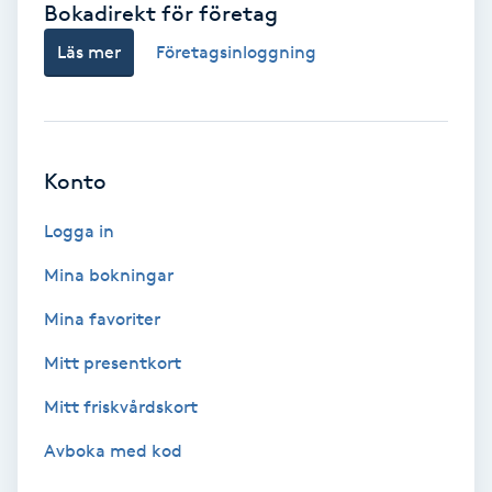
Bokadirekt för företag
Babylights
Läs mer
Företagsinloggning
Balayage
Bambumassage
Konto
Barber
Logga in
Mina bokningar
Barnklippning
Mina favoriter
BIAB
Mitt presentkort
Mitt friskvårdskort
Blowout
Avboka med kod
Bottenfärg