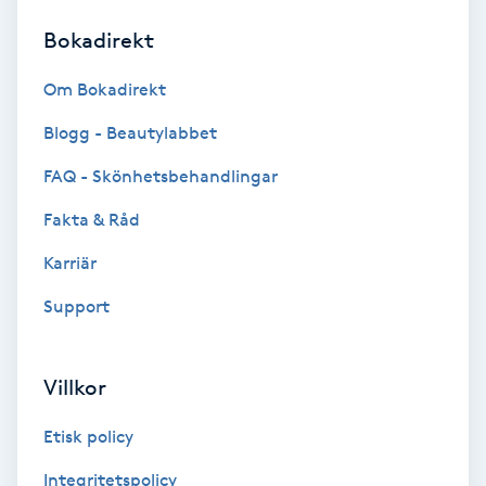
Bokadirekt
Brynformning
Om Bokadirekt
Brynfärgning
Blogg - Beautylabbet
Brynplockning
FAQ - Skönhetsbehandlingar
Fakta & Råd
Bröllopsuppsättning
C
Karriär
Support
Celluliter
Coachning
Villkor
Color correction
Etisk policy
Integritetspolicy