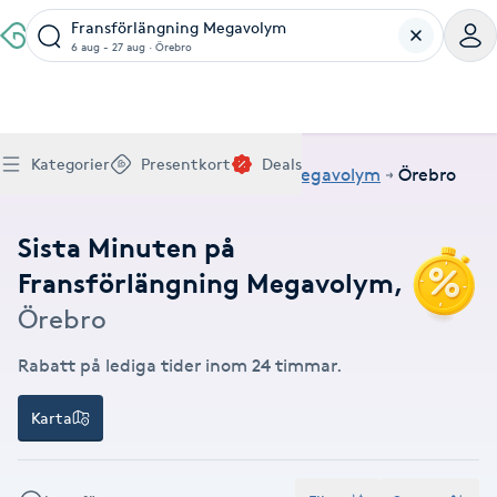
Fransförlängning Megavolym
6 aug - 27 aug
·
Örebro
Boka klippning, färg, balayage eller barberare - allt
Thaimassage, gravidmassage, koppning eller klassisk
Manikyr, nagelförlängning, akryl eller gellack - boka
Lashlift, browlift, fransförlängning och trådning - få
Ansiktsbehandling, microneedling, Dermapen eller
Spraytan, fillers, tandblekning eller makeup -
Akupunktur, kiropraktik, yoga eller samtalsterapi -
Presentkort på Bokadirekt
Deals
A
Köp Friskvårdskort
Kategorier
Presentkort
Deals
för ditt hår på ett ställe.
- hitta rätt behandling här.
dina naglar hos proffs.
form och färg med stil.
LPG - boka din hudvård nu.
upptäck skönhetsbehandlingar här.
boka din väg till välmående.
Hem
Deals
Fransförlängning Megavolym
Örebro
Gäller för friskvårdstjänster hos 4 500+ utövare
Köp Presentkort
Hitta en deal
Akne
Frisör nära mig
Massage nära mig
Naglar nära mig
Fransar & Bryn nära mig
Hudvård nära mig
Skönhet nära mig
Hälsa nära mig
Gäller hos 10 000+ specialister - digital eller fysisk
Alltid med rabatt
Mitt friskvårdskort
leverans
Sista Minuten på
POPULÄRA DEALSKATEGORIER
Aknebehandling
POPULÄRA FRISKVÅRDSTJÄNSTER
Fransförlängning Megavolym
,
POPULÄRA TJÄNSTER
POPULÄRA TJÄNSTER
POPULÄRA TJÄNSTER
POPULÄRA TJÄNSTER
POPULÄRA TJÄNSTER
POPULÄRA TJÄNSTER
POPULÄRA TJÄNSTER
Mitt presentkort
Frisör
Lashlift
Massage
Koppningsmassage
Klippning
Thaimassage
Pedikyr
Fransar
Ansiktsbehandling
Fillers
Kiropraktik
Barnklippning
Fotmassage
Gele naglar
Microblading
Dermapen
Kosmetisk tatuering
Yoga
Örebro
POPULÄRT ATT BOKA
Akrylnaglar
Barberare
Browlift
Thaimassage
Taktil massage
Frisör
Manikyr
Herrklippning
Svensk massage
Nagelförlängning
Fransförlängning
Microneedling
Piercing
Naprapati
Balayage
Ansiktsmassage
Akrylnaglar
Trådning
Pigmentfläckar
Makeup
Träning
Rabatt på lediga tider inom 24 timmar.
Massage
Naglar
Akupressur
Ansiktsmassage
Naprapati
Massage
Hudvård
Slingor
Klassisk massage
Manikyr
Lashlift
Headspa
Spraytan
Medicinsk fotvård
Keratin
Taktil massage
Fransk manikyr
Singel fransar
Rosaceabehandling
Skinbooster
Sjukgymnastik
Karta
Hudvård
Manikyr
Fotmassage
Kiropraktik
Thaimassage
Ansiktsbehandling
Hårförlängning
Lymfmassage
Nagelvård
Ögonbryn
LPG
Tandblekning
Estetisk fotvård
Olaplex
Koppningsmassage
Borttagning
Fransfärgning
Kärlbehandling
PRP
Samtalsterapi
Akupunktur
Ansiktsbehandling
Pedikyr
Lymfmassage
Träning
Ansiktsmassage
Microneedling
Barberare
Gravidmassage
Gellack
Browlift
HIFU
Tatuering
Akupunktur
Reparation
Volymfransar
Aknebehandling
Hyperhidros
Healing