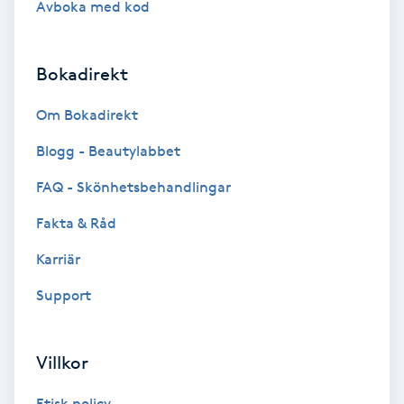
Avboka med kod
Brynformning
Bokadirekt
Brynfärgning
Om Bokadirekt
Brynplockning
Blogg - Beautylabbet
Bröllopsuppsättning
FAQ - Skönhetsbehandlingar
C
Fakta & Råd
Celluliter
Karriär
Support
Coachning
Color correction
Villkor
Etisk policy