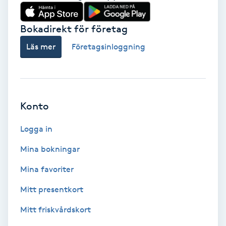
Babylights
Bokadirekt för företag
Balayage
Läs mer
Företagsinloggning
Bambumassage
Barber
Konto
Logga in
Barnklippning
Mina bokningar
BIAB
Mina favoriter
Blowout
Mitt presentkort
Mitt friskvårdskort
Bottenfärg