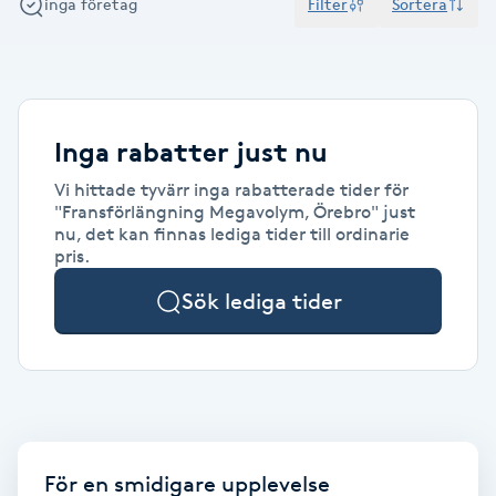
inga företag
Filter
Sortera
Alternativmedicin
POPULÄRA SÖKNINGAR
POPULÄRA SÖKNINGAR
POPULÄRA SÖKNINGAR
POPULÄRA SÖKNINGAR
POPULÄRA SÖKNINGAR
POPULÄRA SÖKNINGAR
POPULÄRA SÖKNINGAR
Gravidmassage
Personlig träning (PT)
Naglar
Lashlift
Frisör nära mig
Massage nära mig
Naglar nära mig
Lashlift nära mig
Piercing nära mig
Fotvård nära mig
Ansiktsbehandling nära mig
Frisör Västerås
Massage Västerås
Naglar Västerås
Browlift Stockholm
Microneedling Göteborg
Tatuering Göteborg
Yoga Göteborg
Yoga
Andningsmassage
Pedikyr
Browlift
Frisör Stockholm
Massage Stockholm
Naglar Stockholm
Lashlift Stockholm
Piercing Stockholm
Fotvård Stockholm
Ansiktsbehandling Stockholm
Frisör Örebro
Massage Örebro
Naglar Örebro
Browlift Göteborg
Microneedling Malmö
Tatuering Malmö
Hot yoga Stockholm
Hot yoga
Microblading
Ansiktslyft utan kirurgi
Inga rabatter just nu
Frisör Göteborg
Massage Göteborg
Naglar Göteborg
Lashlift Göteborg
Piercing Göteborg
Fotvård Göteborg
Ansiktsbehandling Göteborg
Frisör Linköping
Massage Linköping
Naglar Helsingborg
Browlift Malmö
LPG Stockholm
Tandblekning Stockholm
Hot yoga Malmö
Akupunktur
Spa
Vi hittade tyvärr inga rabatterade tider för
Frisör Malmö
Massage Malmö
Naglar Malmö
Lashlift Malmö
Ansiktsbehandling Malmö
Piercing Malmö
Fotvård Malmö
Frisör Jönköping
Massage Helsingborg
Microblading Stockholm
LPG Göteborg
Spraytan Stockholm
Spa Stockholm
Aromamassage
Samtalsterapi
Piercing
"Fransförlängning Megavolym, Örebro" just
nu, det kan finnas lediga tider till ordinarie
Frisör Uppsala
Massage Uppsala
Naglar Uppsala
Browlift nära mig
Microneedling Stockholm
Tatuering Stockholm
Yoga Stockholm
Microblading Göteborg
LPG Malmö
Spraytan Örebro
Spa Göteborg
Spraytan
pris.
Ashtanga Yoga
Sök lediga tider
Ayurveda
Ayurvedisk Massage
Ansiktsbehandling djuprengörande
För en smidigare upplevelse
B