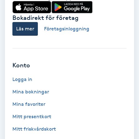
Babylights
Bokadirekt för företag
Balayage
Läs mer
Företagsinloggning
Bambumassage
Barber
Konto
Logga in
Barnklippning
Mina bokningar
BIAB
Mina favoriter
Blowout
Mitt presentkort
Mitt friskvårdskort
Bottenfärg