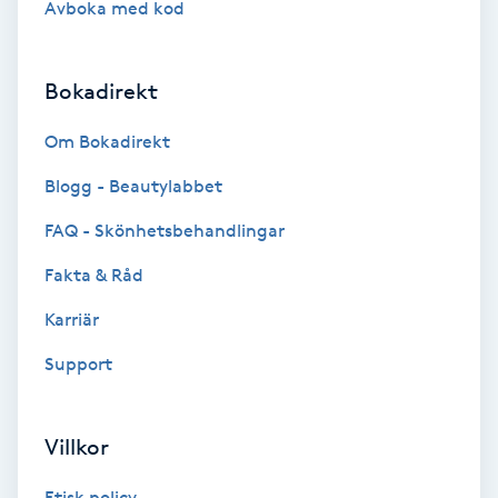
Avboka med kod
Brynformning
Bokadirekt
Brynfärgning
Om Bokadirekt
Brynplockning
Blogg - Beautylabbet
Bröllopsuppsättning
FAQ - Skönhetsbehandlingar
C
Fakta & Råd
Celluliter
Karriär
Support
Coachning
Color correction
Villkor
Etisk policy