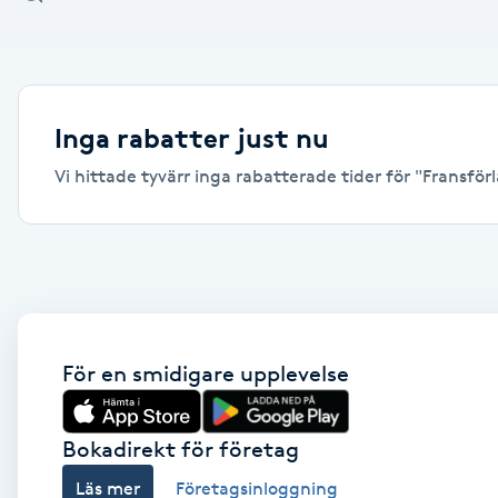
Alternativmedicin
Andningsmassage
Inga rabatter just nu
Ansiktslyft utan kirurgi
Vi hittade tyvärr inga rabatterade tider för "Fransförl
Aromamassage
Ashtanga Yoga
Ayurveda
För en smidigare upplevelse
Ayurvedisk Massage
Bokadirekt för företag
Ansiktsbehandling djuprengörande
Läs mer
Företagsinloggning
B