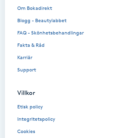
Om Bokadirekt
Brynformning
Blogg - Beautylabbet
Brynfärgning
FAQ - Skönhetsbehandlingar
Fakta & Råd
Brynplockning
Karriär
Bröllopsuppsättning
Support
C
Celluliter
Villkor
Etisk policy
Coachning
Integritetspolicy
Color correction
Cookies