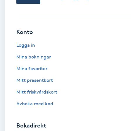
Babylights
Balayage
Konto
Logga in
Bambumassage
Mina bokningar
Barber
Mina favoriter
Barnklippning
Mitt presentkort
Mitt friskvårdskort
BIAB
Avboka med kod
Blowout
Bokadirekt
Bottenfärg