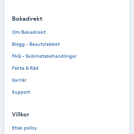
Brynformning
Bokadirekt
Brynfärgning
Om Bokadirekt
Brynplockning
Blogg - Beautylabbet
FAQ - Skönhetsbehandlingar
Bröllopsuppsättning
Fakta & Råd
C
Karriär
Celluliter
Support
Coachning
Villkor
Color correction
Etisk policy