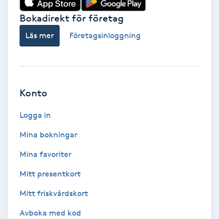
Bokadirekt för företag
Babylights
Läs mer
Företagsinloggning
Balayage
Bambumassage
Konto
Barber
Logga in
Barnklippning
Mina bokningar
BIAB
Mina favoriter
Mitt presentkort
Blowout
Mitt friskvårdskort
Bottenfärg
Avboka med kod