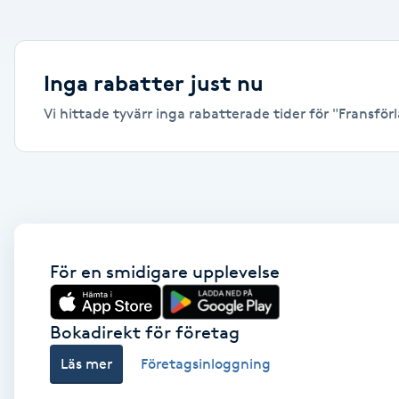
Alternativmedicin
Andningsmassage
Inga rabatter just nu
Vi hittade tyvärr inga rabatterade tider för "Fransförlä
Ansiktslyft utan kirurgi
Aromamassage
Ashtanga Yoga
Ayurveda
För en smidigare upplevelse
Ayurvedisk Massage
Bokadirekt för företag
Läs mer
Företagsinloggning
Ansiktsbehandling djuprengörande
B