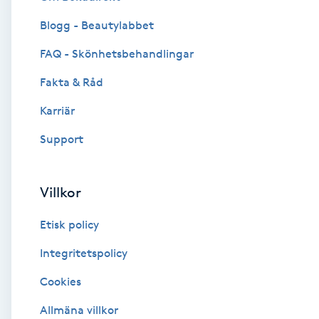
Blogg - Beautylabbet
Brynformning
FAQ - Skönhetsbehandlingar
Brynfärgning
Fakta & Råd
Brynplockning
Karriär
Support
Bröllopsuppsättning
C
Villkor
Celluliter
Etisk policy
Coachning
Integritetspolicy
Cookies
Color correction
Allmäna villkor