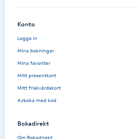
Babylights
Konto
Balayage
Logga in
Bambumassage
Mina bokningar
Mina favoriter
Barber
Mitt presentkort
Barnklippning
Mitt friskvårdskort
BIAB
Avboka med kod
Blowout
Bokadirekt
Bottenfärg
Om Bokadirekt