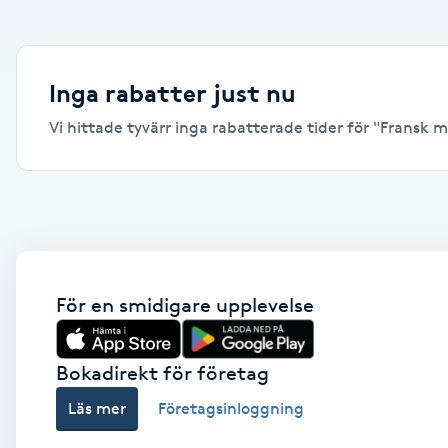
Alternativmedicin
Andningsmassage
Inga rabatter just nu
Vi hittade tyvärr inga rabatterade tider för "Fransk ma
Ansiktslyft utan kirurgi
Aromamassage
Ashtanga Yoga
Ayurveda
För en smidigare upplevelse
Ayurvedisk Massage
Bokadirekt för företag
Läs mer
Företagsinloggning
Ansiktsbehandling djuprengörande
B