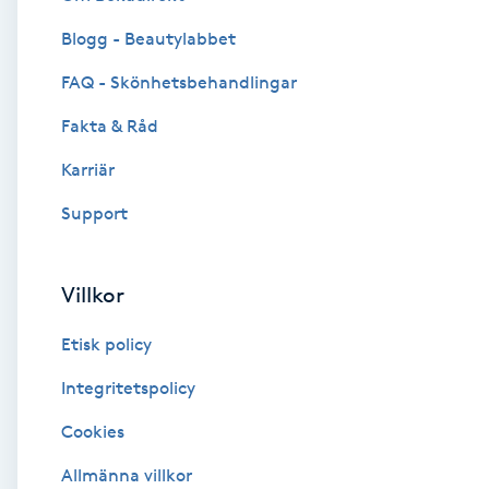
Blogg - Beautylabbet
Brynformning
FAQ - Skönhetsbehandlingar
Brynfärgning
Fakta & Råd
Brynplockning
Karriär
Support
Bröllopsuppsättning
C
Villkor
Celluliter
Etisk policy
Coachning
Integritetspolicy
Cookies
Color correction
Allmänna villkor