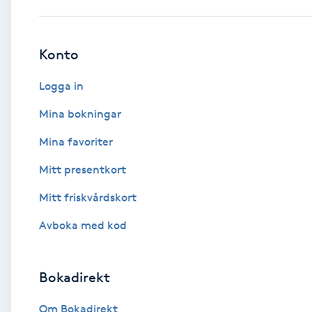
Babylights
Konto
Balayage
Logga in
Bambumassage
Mina bokningar
Mina favoriter
Barber
Mitt presentkort
Barnklippning
Mitt friskvårdskort
BIAB
Avboka med kod
Blowout
Bokadirekt
Bottenfärg
Om Bokadirekt