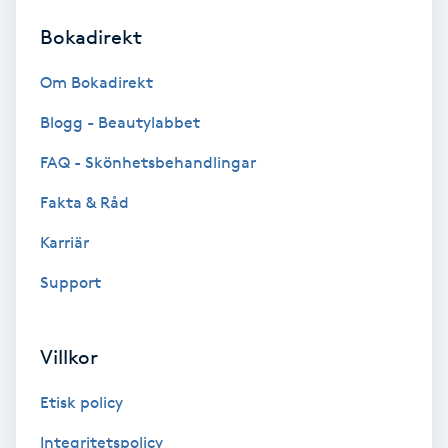
Bokadirekt
Brynformning
Om Bokadirekt
Brynfärgning
Blogg - Beautylabbet
Brynplockning
FAQ - Skönhetsbehandlingar
Fakta & Råd
Bröllopsuppsättning
C
Karriär
Support
Celluliter
Coachning
Villkor
Color correction
Etisk policy
Integritetspolicy