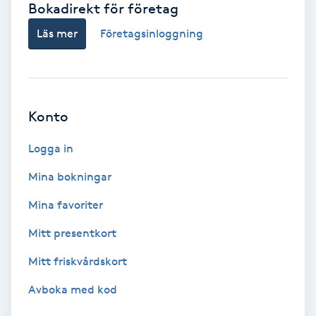
Bokadirekt för företag
Babylights
Läs mer
Företagsinloggning
Balayage
Bambumassage
Konto
Barber
Logga in
Mina bokningar
Barnklippning
Mina favoriter
BIAB
Mitt presentkort
Mitt friskvårdskort
Blowout
Avboka med kod
Bottenfärg