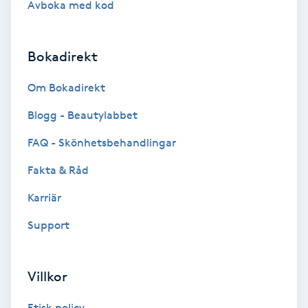
Avboka med kod
Brynformning
Bokadirekt
Brynfärgning
Om Bokadirekt
Brynplockning
Blogg - Beautylabbet
Bröllopsuppsättning
FAQ - Skönhetsbehandlingar
C
Fakta & Råd
Celluliter
Karriär
Support
Coachning
Color correction
Villkor
Etisk policy