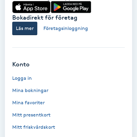
Babylights
Bokadirekt för företag
Balayage
Läs mer
Företagsinloggning
Bambumassage
Barber
Konto
Logga in
Barnklippning
Mina bokningar
BIAB
Mina favoriter
Blowout
Mitt presentkort
Mitt friskvårdskort
Bottenfärg