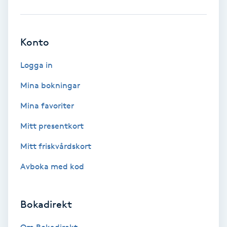
Babylights
Konto
Balayage
Logga in
Bambumassage
Mina bokningar
Barber
Mina favoriter
Mitt presentkort
Barnklippning
Mitt friskvårdskort
BIAB
Avboka med kod
Blowout
Bokadirekt
Bottenfärg