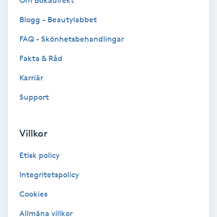
Om Bokadirekt
Brynformning
Blogg - Beautylabbet
FAQ - Skönhetsbehandlingar
Brynfärgning
Fakta & Råd
Brynplockning
Karriär
Support
Bröllopsuppsättning
C
Villkor
Celluliter
Etisk policy
Coachning
Integritetspolicy
Color correction
Cookies
Allmäna villkor