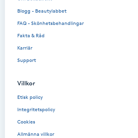
Blogg - Beautylabbet
Brynformning
FAQ - Skönhetsbehandlingar
Brynfärgning
Fakta & Råd
Brynplockning
Karriär
Support
Bröllopsuppsättning
C
Villkor
Celluliter
Etisk policy
Coachning
Integritetspolicy
Cookies
Color correction
Allmänna villkor