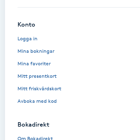
Babylights
Konto
Balayage
Logga in
Bambumassage
Mina bokningar
Mina favoriter
Barber
Mitt presentkort
Barnklippning
Mitt friskvårdskort
BIAB
Avboka med kod
Blowout
Bokadirekt
Bottenfärg
Om Bokadirekt