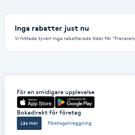
Alternativmedicin
Andningsmassage
Inga rabatter just nu
Vi hittade tyvärr inga rabatterade tider för "Fransreng
Ansiktslyft utan kirurgi
Aromamassage
Ashtanga Yoga
Ayurveda
För en smidigare upplevelse
Ayurvedisk Massage
Bokadirekt för företag
Läs mer
Företagsinloggning
Ansiktsbehandling djuprengörande
B