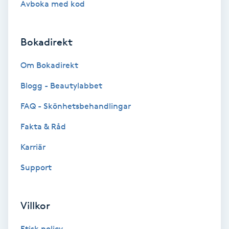
Avboka med kod
Brynformning
Bokadirekt
Brynfärgning
Om Bokadirekt
Brynplockning
Blogg - Beautylabbet
Bröllopsuppsättning
FAQ - Skönhetsbehandlingar
C
Fakta & Råd
Celluliter
Karriär
Support
Coachning
Color correction
Villkor
Etisk policy