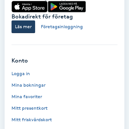
Babylights
Bokadirekt för företag
Balayage
Läs mer
Företagsinloggning
Bambumassage
Barber
Konto
Logga in
Barnklippning
Mina bokningar
BIAB
Mina favoriter
Blowout
Mitt presentkort
Mitt friskvårdskort
Bottenfärg