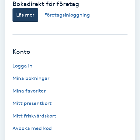
Bokadirekt för företag
Babylights
Läs mer
Företagsinloggning
Balayage
Bambumassage
Konto
Barber
Logga in
Mina bokningar
Barnklippning
Mina favoriter
BIAB
Mitt presentkort
Mitt friskvårdskort
Blowout
Avboka med kod
Bottenfärg