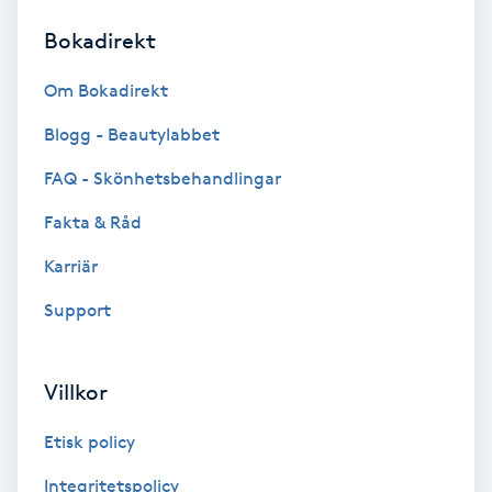
Bokadirekt
Brynformning
Om Bokadirekt
Brynfärgning
Blogg - Beautylabbet
Brynplockning
FAQ - Skönhetsbehandlingar
Fakta & Råd
Bröllopsuppsättning
C
Karriär
Support
Celluliter
Coachning
Villkor
Color correction
Etisk policy
Integritetspolicy