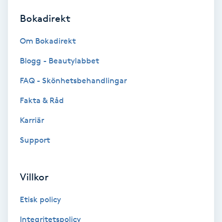
Bokadirekt
Brynformning
Om Bokadirekt
Brynfärgning
Blogg - Beautylabbet
Brynplockning
FAQ - Skönhetsbehandlingar
Fakta & Råd
Bröllopsuppsättning
C
Karriär
Support
Celluliter
Coachning
Villkor
Color correction
Etisk policy
Integritetspolicy