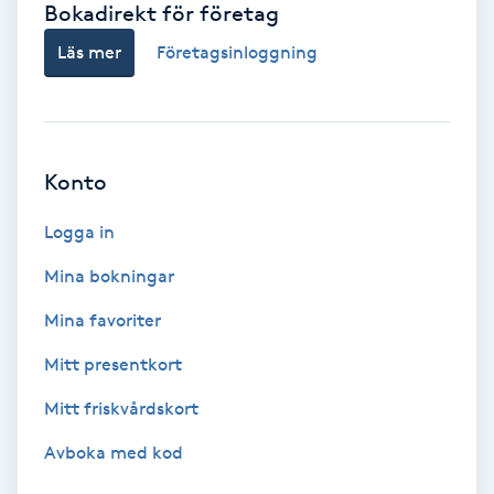
Bokadirekt för företag
Babylights
Läs mer
Företagsinloggning
Balayage
Bambumassage
Konto
Barber
Logga in
Mina bokningar
Barnklippning
Mina favoriter
BIAB
Mitt presentkort
Mitt friskvårdskort
Blowout
Avboka med kod
Bottenfärg