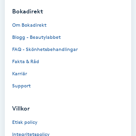
Bokadirekt
Brynformning
Om Bokadirekt
Brynfärgning
Blogg - Beautylabbet
Brynplockning
FAQ - Skönhetsbehandlingar
Fakta & Råd
Bröllopsuppsättning
C
Karriär
Support
Celluliter
Coachning
Villkor
Color correction
Etisk policy
Integritetspolicy