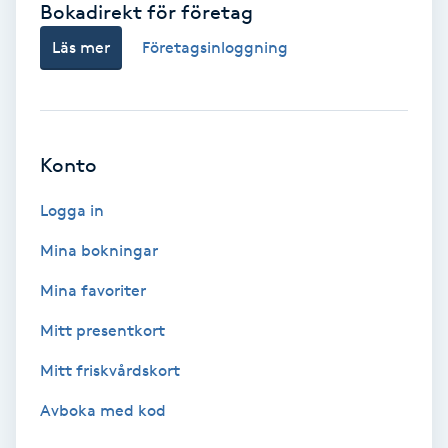
Bokadirekt för företag
Babylights
Läs mer
Företagsinloggning
Balayage
Bambumassage
Konto
Barber
Logga in
Mina bokningar
Barnklippning
Mina favoriter
BIAB
Mitt presentkort
Mitt friskvårdskort
Blowout
Avboka med kod
Bottenfärg