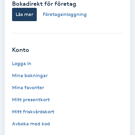
Bokadirekt för företag
Babylights
Läs mer
Företagsinloggning
Balayage
Bambumassage
Konto
Barber
Logga in
Mina bokningar
Barnklippning
Mina favoriter
BIAB
Mitt presentkort
Mitt friskvårdskort
Blowout
Avboka med kod
Bottenfärg