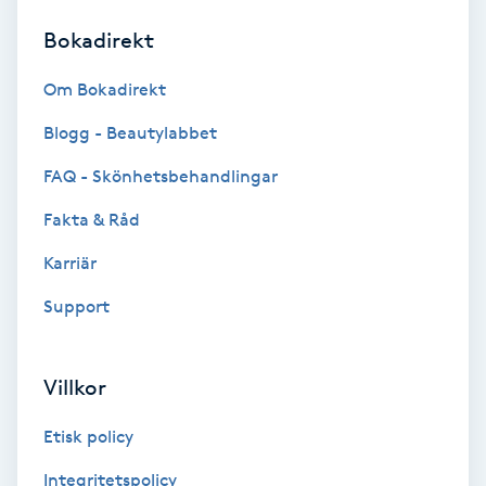
Bokadirekt
Brynformning
Om Bokadirekt
Brynfärgning
Blogg - Beautylabbet
Brynplockning
FAQ - Skönhetsbehandlingar
Fakta & Råd
Bröllopsuppsättning
C
Karriär
Support
Celluliter
Coachning
Villkor
Color correction
Etisk policy
Integritetspolicy