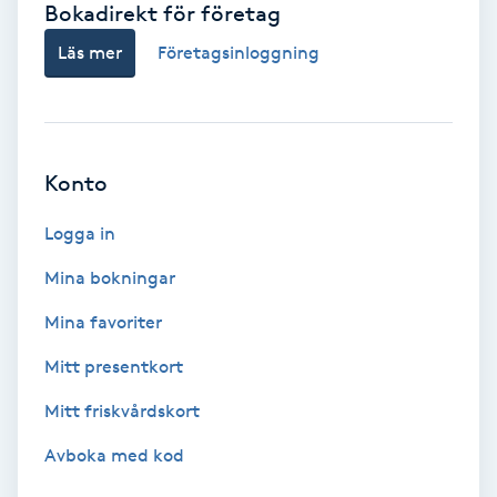
Bokadirekt för företag
Babylights
Läs mer
Företagsinloggning
Balayage
Bambumassage
Konto
Barber
Logga in
Mina bokningar
Barnklippning
Mina favoriter
BIAB
Mitt presentkort
Mitt friskvårdskort
Blowout
Avboka med kod
Bottenfärg