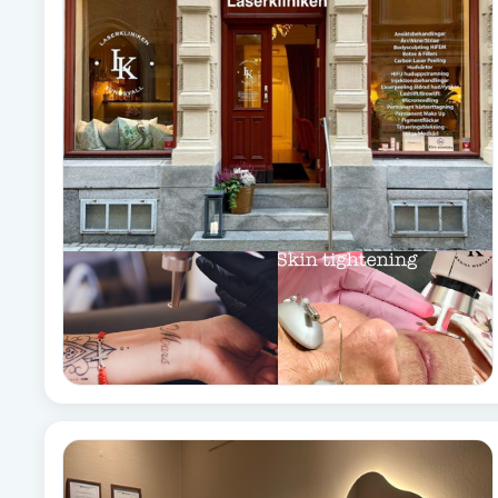
Alternativmedicin
Andningsmassage
Ansiktslyft utan kirurgi
Aromamassage
Ashtanga Yoga
Ayurveda
Ayurvedisk Massage
Ansiktsbehandling djuprengörande
B