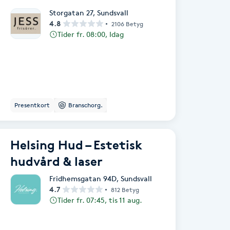
Storgatan 27
,
Sundsvall
4.8
2106 Betyg
Tider fr. 08:00, Idag
Presentkort
Branschorg.
Helsing Hud – Estetisk
hudvård & laser
Fridhemsgatan 94D
,
Sundsvall
4.7
812 Betyg
Tider fr. 07:45, tis 11 aug.