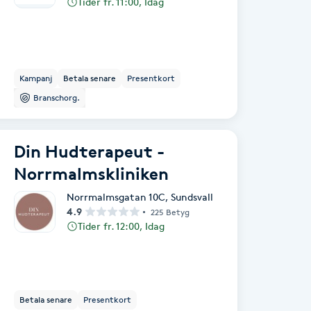
Tider fr. 11:00, Idag
Kampanj
Betala senare
Presentkort
Branschorg.
Din Hudterapeut -
Norrmalmskliniken
Norrmalmsgatan 10C
,
Sundsvall
4.9
225 Betyg
Tider fr. 12:00, Idag
Betala senare
Presentkort