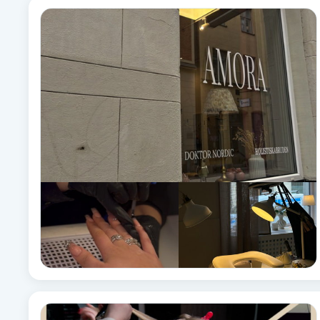
Eyeliner-tatuering
F
Face framing
Faceliftmassage
Fet hårbotten
Fettreducering
Fibromassage
Fillers
Fotmassage