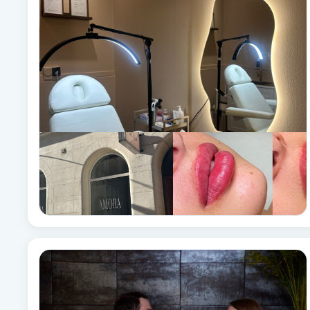
Babylights
Balayage
Bambumassage
Barber
Barnklippning
BIAB
Blowout
Bottenfärg