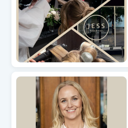
Fotsvamp
Fotvård
Fransar
Fransborttagning
Fransfärgning
Fransförlängning
Fransförlängning Megavolym
Fransförlängning Volym