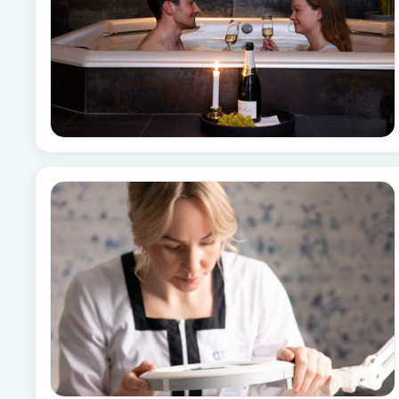
Brynformning
Brynfärgning
Brynplockning
Bröllopsuppsättning
C
Celluliter
Coachning
Color correction