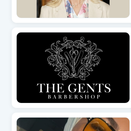
Fransk manikyr
Fransrengöring
Frekvensterapi
Friskvård
Friskvårdsmassage
Frisör
Funktionsanalys
Färgning