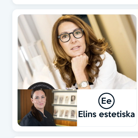
Cryoterapi
D
Damklippning
Dermapen
Diamantslipning
E
Enzympeeling
Extensions
Extensions borttagning