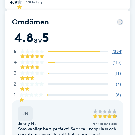
4.9
370
betyg
F
Omdömen
Face framing
4.8
5
av
Faceliftmassage
5
(
894
)
Fet hårbotten
4
(
115
)
3
(
11
)
Fettreducering
2
(
7
)
Fibromassage
1
(
8
)
Fillers
JN
till
Bob
Jonny N.
Fotmassage
för 7 dagar sedan
Som vanligt helt perfekt! Service i toppklass och
dessutom snygg i håret! Bob is amaizing!