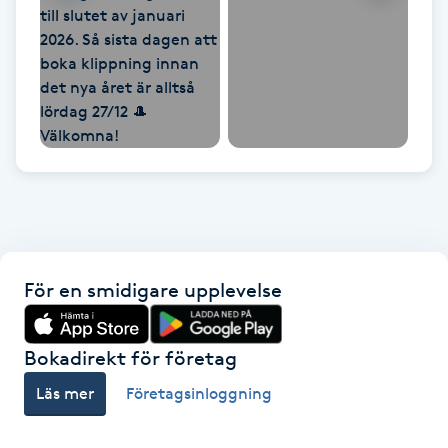
Hårborttagning
Hårbottenbehandling
Hårförlängning
Hårvård
Hälsa
För en smidigare upplevelse
Hälsprickor
I
Bokadirekt för företag
Idrottsmassage
Läs mer
Företagsinloggning
IPL