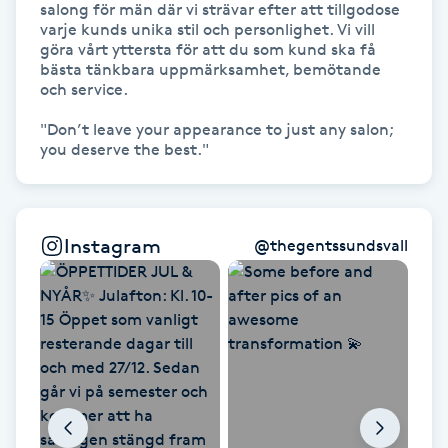
salong för män där vi strävar efter att tillgodose 
Hot Stone Massage
varje kunds unika stil och personlighet. Vi vill 
göra vårt yttersta för att du som kund ska få 
Hot yoga
bästa tänkbara uppmärksamhet, bemötande 
och service.

Hudföryngring
"Don’t leave your appearance to just any salon; 
you deserve the best."
Huduppstramning
Hudvård
Instagram
@
thegentssundsvall
Hyaluronsyra
Hyperhidros
Hypnos