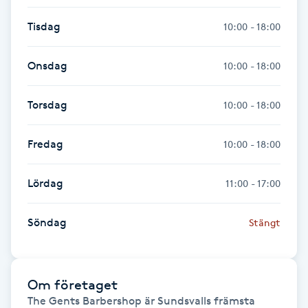
Tisdag
10:00 - 18:00
Gua Sha-massage
H
Onsdag
10:00 - 18:00
Hatha Yoga
Torsdag
10:00 - 18:00
Headspa
Fredag
10:00 - 18:00
Healing
Lördag
11:00 - 17:00
Herrklippning
Söndag
Stängt
HIFU
Hollywood Peel
Om företaget
The Gents Barbershop är Sundsvalls främsta 