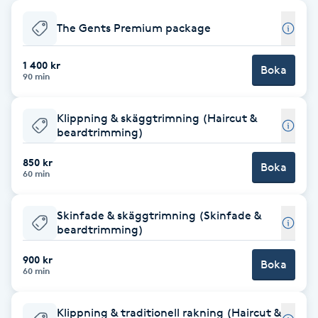
Babylights
The Gents Premium package
Balayage
1 400 kr
Boka
90 min
Bambumassage
Klippning & skäggtrimning (Haircut &
beardtrimming)
Barber
850 kr
Boka
60 min
Barnklippning
Skinfade & skäggtrimning (Skinfade &
BIAB
beardtrimming)
900 kr
Blowout
Boka
60 min
Bottenfärg
Klippning & traditionell rakning (Haircut &