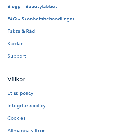
Blogg - Beautylabbet
Kinesiologi
FAQ - Skönhetsbehandlingar
Kinesisk medicin
Fakta & Råd
Kiropraktik
Karriär
Support
Klangmassage
Klippning
Villkor
Etisk policy
Klippning & Slingor
Integritetspolicy
Klippning ungdom
Cookies
Koppningsmassage
Allmänna villkor