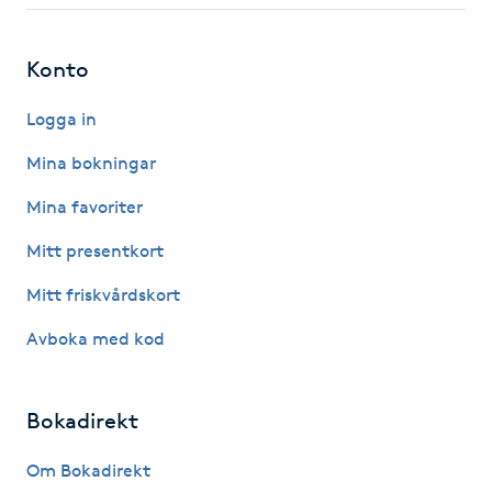
IPL hårborttagning
Konto
IR-massage
Logga in
J
Mina bokningar
Japansk massage
Mina favoriter
K
Mitt presentkort
K18
Mitt friskvårdskort
Katun fransar
Avboka med kod
Kemisk peeling
Bokadirekt
Keratinbehandling
Om Bokadirekt