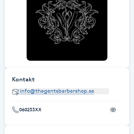
Fransk manikyr
Fransrengöring
Frekvensterapi
Friskvård
Friskvårdsmassage
Kontakt
Frisör
Funktionsanalys
060233XX
Färgning