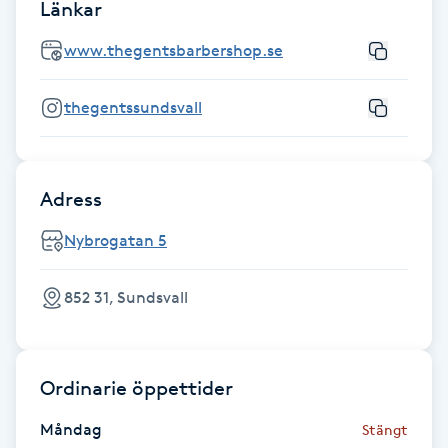
Länkar
Föning
www.thegentsbarbershop.se
G
Gel naglar
thegentssundsvall
Gelenaglar
Adress
Gellack
Nybrogatan 5
Gellack med förstärkning
852 31, Sundsvall
Gravidmassage
Gravidyoga
Ordinarie öppettider
Måndag
Stängt
Gruppträning