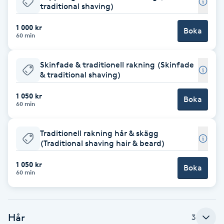
traditional shaving)
Brynformning
1 000 kr
Boka
60 min
Brynfärgning
Skinfade & traditionell rakning (Skinfade
Brynplockning
& traditional shaving)
1 050 kr
Boka
Bröllopsuppsättning
60 min
C
Traditionell rakning hår & skägg
Celluliter
(Traditional shaving hair & beard)
1 050 kr
Boka
Coachning
60 min
Color correction
Hår
3