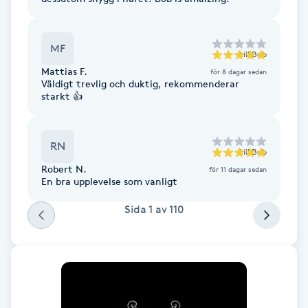
Fotsvamp
MF
Fotvård
till
Bob
Mattias F.
för 8 dagar sedan
Väldigt trevlig och duktig, rekommenderar
Fransar
starkt 👍
Fransborttagning
RN
till
Bob
Fransfärgning
Robert N.
för 11 dagar sedan
En bra upplevelse som vanligt
Fransförlängning
Sida
1
av
110
Fransförlängning Megavolym
Fransförlängning Volym