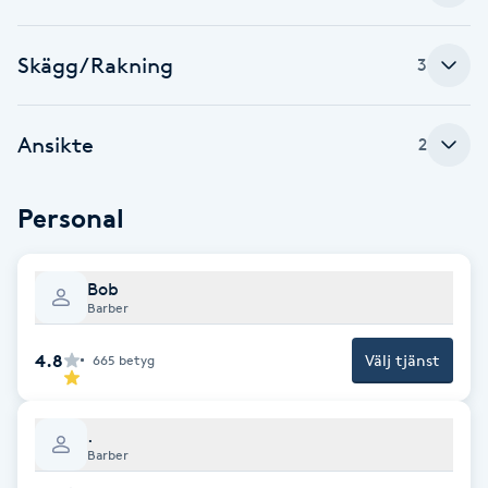
Cryoterapi
D
Skägg/Rakning
3
Damklippning
Ansikte
2
Dermapen
Personal
Diamantslipning
E
Bob
Enzympeeling
Barber
4.8
Välj tjänst
Extensions
665
betyg
Extensions borttagning
.
Barber
Eyeliner-tatuering