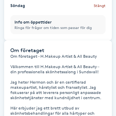
Söndag
Stängt
Gua Sha-massage
H
Info om öppettider
Ringa för frågor om tiden som passar för dig
Hatha Yoga
Headspa
Om företaget
Om företaget – H.Makeup Artist & All Beauty

Healing
Välkommen till H.Makeup Artist & All Beauty – 
din professionella skönhetssalong i Sundsvall!

Herrklippning
Jag heter Hermon och är en certifierad 
makeupartist, hårstylist och fransstylist. Jag 
HIFU
fokuserar på att leverera personligt anpassade 
skönhetstjänster med kundnöjdhet i centrum.

Hollywood Peel
Här erbjuder jag ett brett utbud av 
skönhetsbehandlingar för alla hårtyper och 