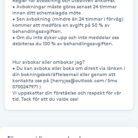
Regler för avbokning och utebliven ankomst

Hårborttagning
• Avbokningar måste göras senast 24 timmar 
innan ditt schemalagda möte.

• Sen avbokning (mindre än 24 timmar i förväg) 
Hårbottenbehandling
kommer att medföra en avgift på 50 % av 
behandlingsavgiften.

• Om du inte dyker upp och inte meddelar oss 
Hårförlängning
debiteras du 100 % av behandlingsavgiften.

Hårvård
Hur avbokar eller ombokar jag?

• Du kan avboka eller boka om direkt via länken i 
Hälsa
din bokningsbekräftelsemail eller genom att 
kontakta oss på [herryjss@outlook.com / Sms 
0700247971 )

Hälsprickor
Vi uppskattar din förståelse och respekt för vår 
tid. Tack för att du valde oss!
I
Idrottsmassage
IPL