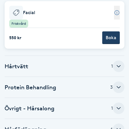
Babylights
Facial
Friskvård
Balayage
Boka
550 kr
Bambumassage
Barber
Hårtvätt
1
Barnklippning
Protein Behandling
3
BIAB
Blowout
Övrigt - Hårsalong
1
Bottenfärg