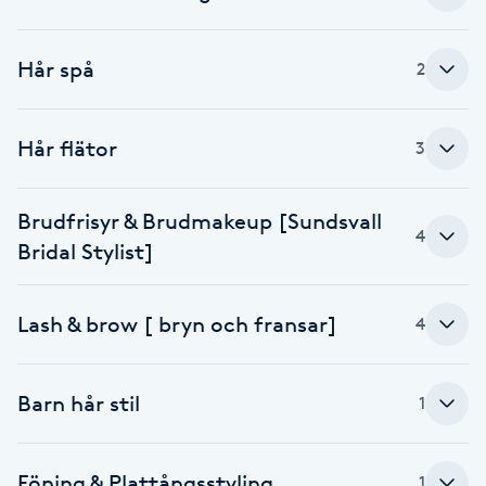
Cryoterapi
D
Hår spå
2
Damklippning
Hår flätor
3
Dermapen
Diamantslipning
Brudfrisyr & Brudmakeup [Sundsvall
4
E
Bridal Stylist]
Enzympeeling
Lash & brow [ bryn och fransar]
4
Extensions
Barn hår stil
1
Extensions borttagning
Föning & Plattångsstyling
Eyeliner-tatuering
1