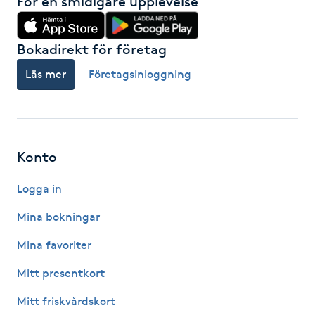
För en smidigare upplevelse
IPL hårborttagning
Bokadirekt för företag
IR-massage
Läs mer
Företagsinloggning
J
Japansk massage
K
Konto
K18
Logga in
Katun fransar
Mina bokningar
Mina favoriter
Kemisk peeling
Mitt presentkort
Keratinbehandling
Mitt friskvårdskort