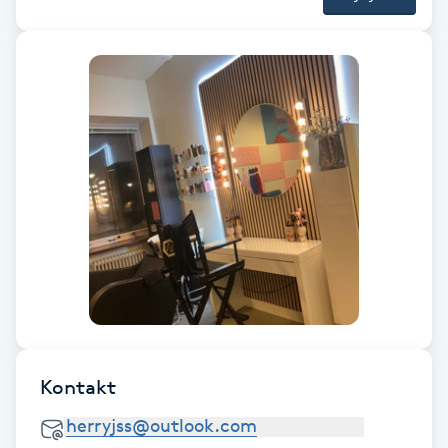
Fotsvamp
Fotvård
Fransar
Fransborttagning
Fransfärgning
Fransförlängning
Fransförlängning Megavolym
Kontakt
Fransförlängning Volym