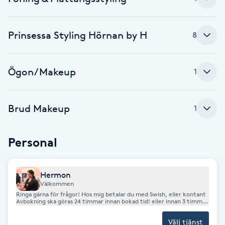
F
Prinsessa Styling Hörnan by H
8
Face framing
Faceliftmassage
Ögon/Makeup
1
Fet hårbotten
Brud Makeup
1
Fettreducering
Personal
Fibromassage
Hermon
Fillers
Välkommen
Ringa gärna för frågor! Hos mig betalar du med Swish, eller kontant
Avbokning ska göras 24 timmar innan bokad tid! eller innan 3 timmar
Fotmassage
om bokningen göras inom 24 timmar! Vid utebliven ankomst eller
sen avbokning KOMMER du att DEBETAS för
Välj tjänst
BEHANDLINGSKOSTNADEN