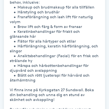
behov, inklusive:

Hot Stone Massage
	•	Makeup och brudmakeup för alla tillfällen

	•	Hårstyling och brudhår

Hot yoga
	•	Fransförlängning och lash lift för naturlig 
volym

	•	Brow lift och färg & form av fransar

Hudföryngring
	•	Keratinbehandlingar för friskt och 
glänsande hår

	•	Flätor för alla hårtyper och stilar

Huduppstramning
	•	Hårförlängning, keratin hårförlängning, och 
slingor

	•	Ansiktsbehandlingar (Facial) för en frisk och 
Hudvård
strålande hy

	•	Hårspa och hårbottenbehandlingar för 
djupvård och avslappning

Hyaluronsyra
	•	Blått och rött ljusterapi för hårvård och 
återhämtning

Hyperhidros
Vi finns inne på Kyrkogatan 27 Sundsvall. Boka 
din behandling och unna dig en stund av 
Hypnos
skönhet och avkoppling!
