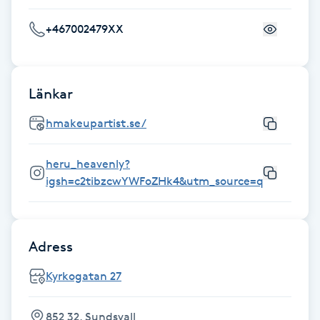
Fransk manikyr
+467002479XX
Fransrengöring
Länkar
Frekvensterapi
hmakeupartist.se/
Friskvård
heru_heavenly?
Friskvårdsmassage
igsh=c2tibzcwYWFoZHk4&utm_source=qr
Frisör
Adress
Funktionsanalys
Kyrkogatan 27
Färgning
852 32, Sundsvall