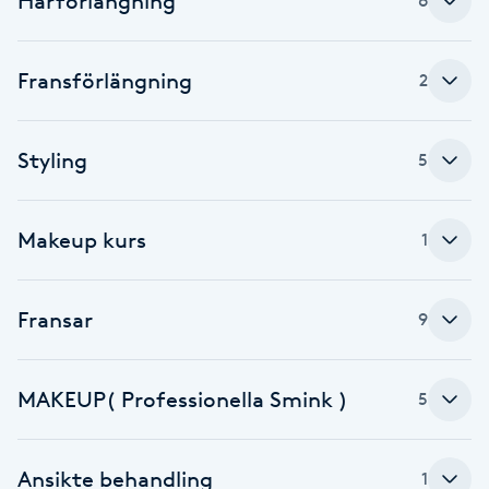
Hårförlängning
6
Brynformning
Fransförlängning
2
Brynfärgning
Styling
5
Brynplockning
Bröllopsuppsättning
Makeup kurs
1
C
Celluliter
Fransar
9
Coachning
MAKEUP( Professionella Smink )
5
Color correction
Ansikte behandling
1