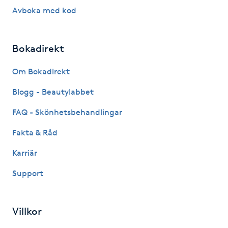
Avboka med kod
Kinesiologi
Kinesisk medicin
Bokadirekt
Kiropraktik
Om Bokadirekt
Blogg - Beautylabbet
Klangmassage
FAQ - Skönhetsbehandlingar
Klippning
Fakta & Råd
Karriär
Klippning & Slingor
Support
Klippning ungdom
Villkor
Koppningsmassage