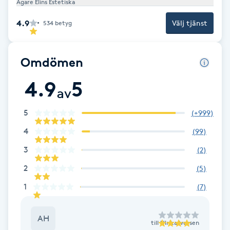
Ägare Elins Estetiska
F
4.9
Välj tjänst
534
betyg
Face framing
Omdömen
Faceliftmassage
4.9
5
av
Fet hårbotten
5
(
+999
)
Fettreducering
4
(
99
)
3
(
2
)
Fibromassage
2
(
5
)
Fillers
1
(
7
)
Fotmassage
AH
till
Ulrika Iversen