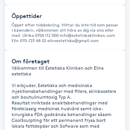
Gua Sha-massage
Öppettider
H
Öppet efter tidsbokning. Hittar du inte tid som passar
i kalendern, välkommen att höra av dig via sms eller
mail. Ulrika 0706 112 000 info@estetiskakliniken.com
Hatha Yoga
Elin 070-723 68 02 elinsestetiska@gmail.com
Headspa
Om företaget
Välkommen till Estetiska Kliniken och Elins 
Healing
estetiska

Herrklippning
Vi erbjuder, Estetiska och medicinska 
injektionsbehandlingar med fillers, skinboosters 
och boutulinumtoxig Typ A. 

HIFU
Resultat inriktade ansiktsbehandlingar med 
förstklassig medicinsk hudvård samt icke-
kirurgiska FDA godkända behandlingar såsom 
Hollywood Peel
CoolSculpting för att permanent frysa bort 
lokala fettdepåer och Sofwave som med 