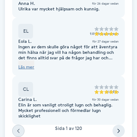
Anna H.
för 26 dagar sedan
Fotsvamp
Ulrika var mycket hjälpsam och kunnig.
Fotvård
EL
till
Ulrika Iversen
Fransar
Eola L.
för 27 dagar sedan
Ingen av dem skulle göra något för att äventyra
min hälsa när jag vill ha någon behandling och
Fransborttagning
det finns alltid svar på de frågor jag har och
därför känner jag mig trygg i deras händer. Det
Läs mer
är också så mysigt att sitta i väntrummet för
atmosfären ger ett sånt harmoniskt intryck. ❤️
Fransfärgning
🙏
CL
Fransförlängning
till
Elin
Carina L.
för 30 dagar sedan
Elin är som vanligt otroligt lugn och behaglig.
Fransförlängning Megavolym
Mycket professionell och förmedlar lugn
skicklighet
Fransförlängning Volym
Sida
1
av
120