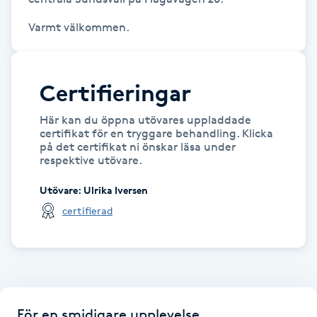
Hårborttagning
Varmt välkommen.
Hårbottenbehandling
Certifieringar
Hårförlängning
Här kan du öppna utövares uppladdade
Hårvård
certifikat för en tryggare behandling. Klicka
på det certifikat ni önskar läsa under
respektive utövare.
Hälsa
Utövare
:
Ulrika Iversen
Hälsprickor
certifierad
I
Idrottsmassage
IPL
För en smidigare upplevelse