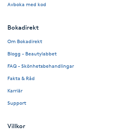
Avboka med kod
Kinesiologi
Kinesisk medicin
Bokadirekt
Om Bokadirekt
Kiropraktik
Blogg - Beautylabbet
Klangmassage
FAQ - Skönhetsbehandlingar
Klippning
Fakta & Råd
Karriär
Klippning & Slingor
Support
Klippning ungdom
Villkor
Koppningsmassage