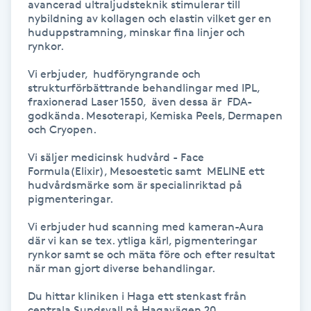
avancerad ultraljudsteknik stimulerar till 
Hot Stone Massage
nybildning av kollagen och elastin vilket ger en 
huduppstramning, minskar fina linjer och 
rynkor.

Hot yoga
Vi erbjuder,  hudföryngrande och 
Hudföryngring
strukturförbättrande behandlingar med IPL, 
fraxionerad Laser 1550,  även dessa är  FDA-
godkända. Mesoterapi, Kemiska Peels, Dermapen 
Huduppstramning
och Cryopen.

Vi säljer medicinsk hudvård - Face 
Hudvård
Formula(Elixir), Mesoestetic samt  MELINE ett 
hudvårdsmärke som är specialinriktad på 
pigmenteringar. 

Hyaluronsyra
Vi erbjuder hud scanning med kameran-Aura 
där vi kan se tex. ytliga kärl, pigmenteringar 
Hyperhidros
rynkor samt se och mäta före och efter resultat 
när man gjort diverse behandlingar.

Hypnos
Du hittar kliniken i Haga ett stenkast från 
centrala Sundsvall på Hagavägen 20. 
