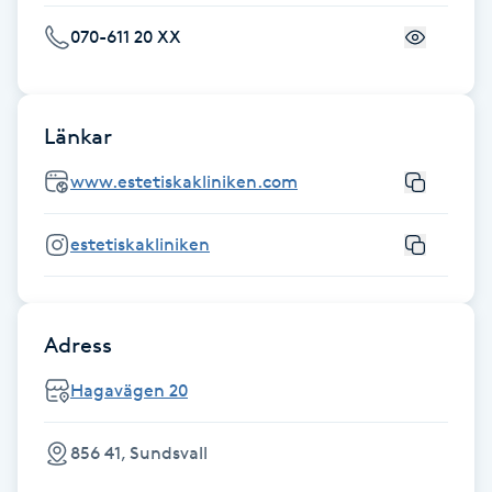
Föning
070-611 20 XX
G
Gel naglar
Länkar
Gelenaglar
www.estetiskakliniken.com
Gellack
estetiskakliniken
Gellack med förstärkning
Adress
Gravidmassage
Hagavägen 20
Gravidyoga
856 41, Sundsvall
Gruppträning