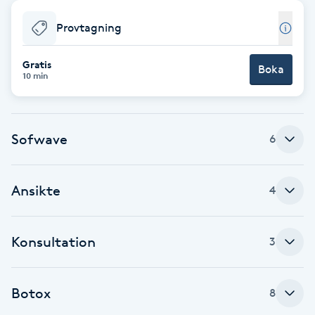
Babylights
Provtagning
Balayage
Gratis
Boka
10 min
Bambumassage
Sofwave
6
Barber
Barnklippning
Ansikte
4
BIAB
Konsultation
3
Blowout
Botox
8
Bottenfärg