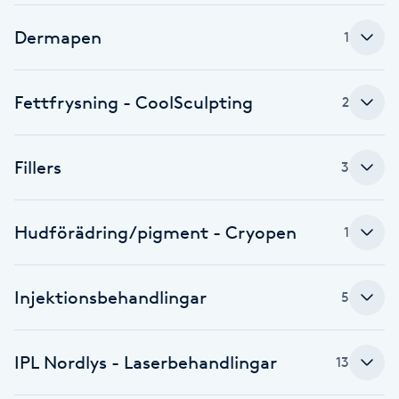
Brynformning
Dermapen
1
Brynfärgning
Fettfrysning - CoolSculpting
2
Brynplockning
Fillers
3
Bröllopsuppsättning
C
Hudförädring/pigment - Cryopen
1
Celluliter
Injektionsbehandlingar
5
Coachning
Color correction
IPL Nordlys - Laserbehandlingar
13