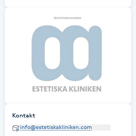
Fransk manikyr
Fransrengöring
Frekvensterapi
Friskvård
Friskvårdsmassage
Frisör
Funktionsanalys
Kontakt
Färgning