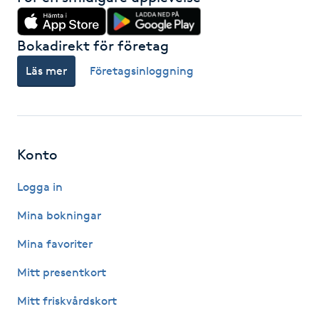
IPL hårborttagning
Bokadirekt för företag
IR-massage
Läs mer
Företagsinloggning
J
Japansk massage
K
Konto
K18
Logga in
Mina bokningar
Katun fransar
Mina favoriter
Kemisk peeling
Mitt presentkort
Keratinbehandling
Mitt friskvårdskort