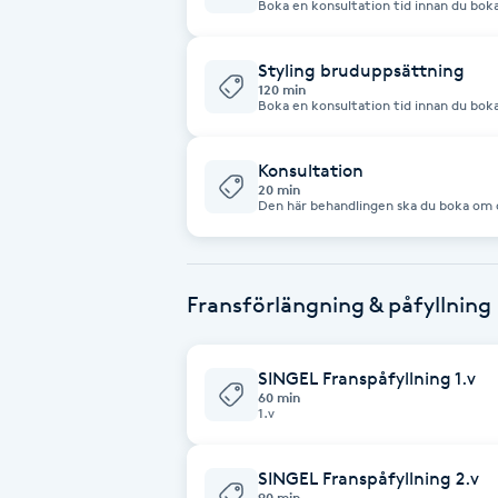
Boka en konsultation tid innan du bo
inspiration bilder för att underlätta pl
Fotsvamp
Styling bruduppsättning
120 min
Fotvård
Boka en konsultation tid innan du bo
inspiration bilder för att underlätta pl
Fransar
Konsultation
20 min
Den här behandlingen ska du boka om du
Fransborttagning
frisörer. Tillsammans går vi igenom din
produkter till färg och styling. En utfö
Konseltation gäller alla vår behandlingar i Diamant Clinic.
funderingar, tveka inte att ringa så hjä
Fransfärgning
Fransförlängning & påfyllning
Fransförlängning
SINGEL Franspåfyllning 1.v
60 min
Fransförlängning Megavolym
1.v
Fransförlängning Volym
SINGEL Franspåfyllning 2.v
90 min