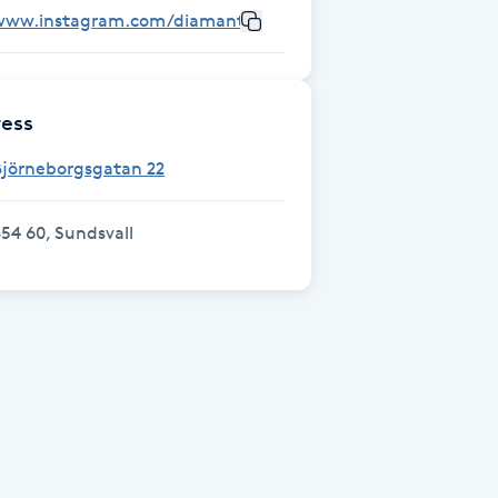
www.instagram.com/diamant_clinic_/
ess
Björneborgsgatan 22
54 60, Sundsvall