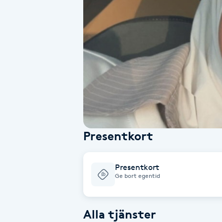
Alternativmedicin
Andningsmassage
Ansiktslyft utan kirurgi
Aromamassage
Ashtanga Yoga
Presentkort
Ayurveda
Presentkort
Ayurvedisk Massage
Ge bort egentid
Ansiktsbehandling djuprengörande
Alla tjänster
B