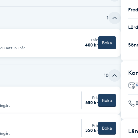
Fre
1
Lör
Från
Boka
Sön
400 kr
u sätt in i hår.
Ko
10
Pris
Boka
650 kr
 ingår.
Pris
Boka
Län
550 kr
 ingår.