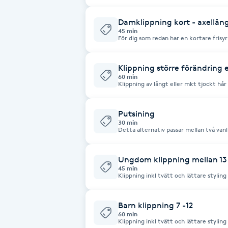
Damklippning kort - axellån
Brynformning
45 min
För dig som redan har en kortare frisyr 
axellångt hår. Har du ett längre
Brynfärgning
Klippning större förändring e
60 min
Brynplockning
Klippning av långt eller mkt tjockt hår
kanske vill ha stor förändring, önskar e
Bröllopsuppsättning
Putsining
30 min
C
Detta alternativ passar mellan två vanl
och nacke, för att hålla frisyren fräsch till nästa kl
endast med maskin, inte med sax.
Celluliter
Ungdom klippning mellan 13 -
45 min
Klippning inkl tvätt och lättare styling
Coachning
Barn klippning 7 -12
Color correction
60 min
Klippning inkl tvätt och lättare styling