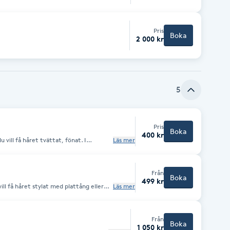
Pris
Boka
2 000 kr
5
Pris
Boka
400 kr
 vill få håret tvättat, fönat. I
Läs mer
ha en mer ingående styling med tex
ågor eller
s så hjälper vi dig direkt,
Från
Boka
499 kr
ll få håret stylat med plattång eller
Läs mer
 håret ska vara torrt innan besöket
en tillkommer. Om du vill sätta upp
gen styling enkel uppsättning eller
Från
Boka
1 050 kr