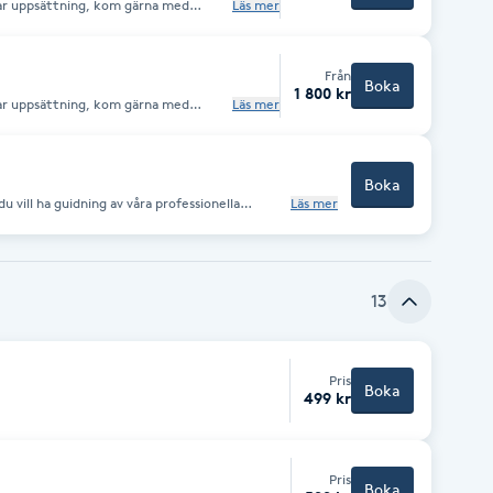
kar uppsättning, kom gärna med
Läs mer
anet.
Från
Boka
1 800 kr
kar uppsättning, kom gärna med
Läs mer
anet.
Boka
 vill ha guidning av våra professionella
Läs mer
a önskemål och tankar kring ditt hår, allt från
rlig konsultation och en plan för att nå dit.
 Om du har några frågor eller
lper vi dig direkt,
13
Pris
Boka
499 kr
Pris
Boka