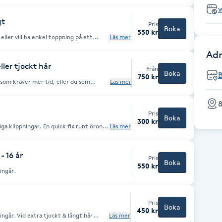
gt
Pris
Boka
550 kr
eller vill ha enkel toppning på ett
Läs mer
 hår eller vill klippa ny frisyr, välj damklippning.
Adr
ller tjockt hår
Från
Boka
750 kr
 som kräver mer tid, eller du som
Läs mer
n lite längre styling efter din klippning.
8
Pris
Boka
300 kr
iga klippningar. En quick fix runt öron
Läs mer
ippning. OBS: Klippning sker
 16 år
Pris
Boka
550 kr
 ingår.
Pris
Boka
450 kr
 ingår. Vid extra tjockt & långt hår
Läs mer