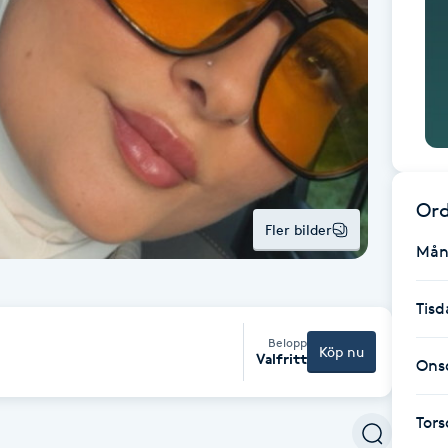
Ord
Fler bilder
Mån
Tisd
Belopp
Köp nu
Valfritt
Ons
Tor