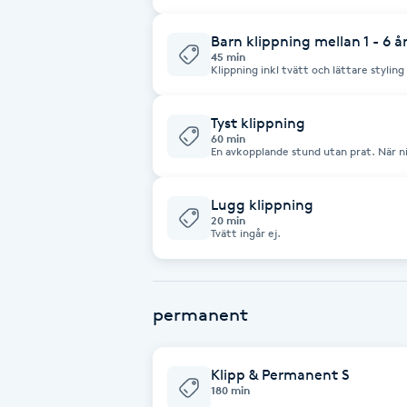
meddela oss gärna.
Cryoterapi
D
Barn klippning mellan 1 - 6 å
45 min
Klippning inkl tvätt och lättare styling
Damklippning
meddela oss gärna.
Tyst klippning
Dermapen
60 min
En avkopplande stund utan prat. När 
göras, kan du luta dig tillbaka och kopp
Diamantslipning
Lugg klippning
E
20 min
Tvätt ingår ej.
Enzympeeling
Extensions
permanent
Extensions borttagning
Klipp & Permanent S
180 min