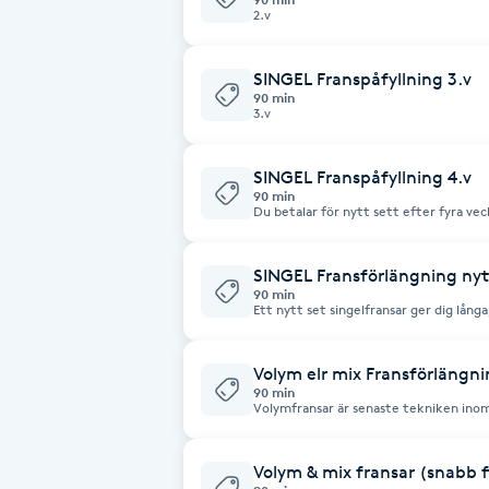
2.v
Fransk manikyr
SINGEL Franspåfyllning 3.v
Fransrengöring
90 min
3.v
Frekvensterapi
SINGEL Franspåfyllning 4.v
90 min
Du betalar för nytt sett efter fyra veck
Friskvård
Friskvårdsmassage
SINGEL Fransförlängning nytt
90 min
Ett nytt set singelfransar ger dig långa,
på dina naturliga fransar och anpassas
Frisör
Volym elr mix Fransförlängni
90 min
Funktionsanalys
Volymfransar är senaste tekniken ino
som också kallas Russian Volume eller
applicerar ett knippe med flera fransar
förlänga fransarna. Med denna metod bl
Färgning
per öga istället för 60-100 st, så tänk dig skillna
Volym & mix fransar (snabb f
volymfransar väger mer än en singelfra