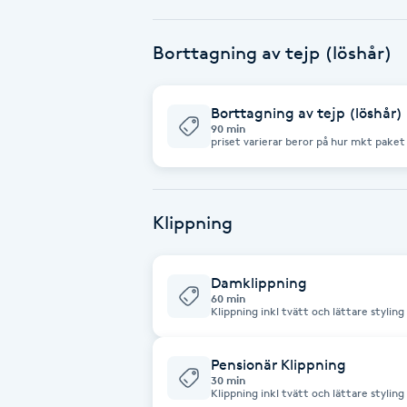
Babylights
Borttagning av tejp (löshår)
Balayage
Borttagning av tejp (löshår)
90 min
Bambumassage
priset varierar beror på hur mkt paket d
Barber
Klippning
Barnklippning
Damklippning
BIAB
60 min
Klippning inkl tvätt och lättare styling
Blowout
Pensionär Klippning
30 min
Klippning inkl tvätt och lättare styling
Bottenfärg