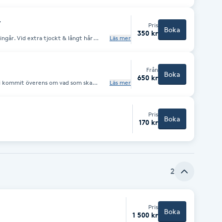
r
Pris
Boka
350 kr
 ingår. Vid extra tjockt & långt hår
Läs mer
Från
Boka
650 kr
ni kommit överens om vad som ska
Läs mer
la av.
Pris
Boka
170 kr
2
Pris
Boka
1 500 kr