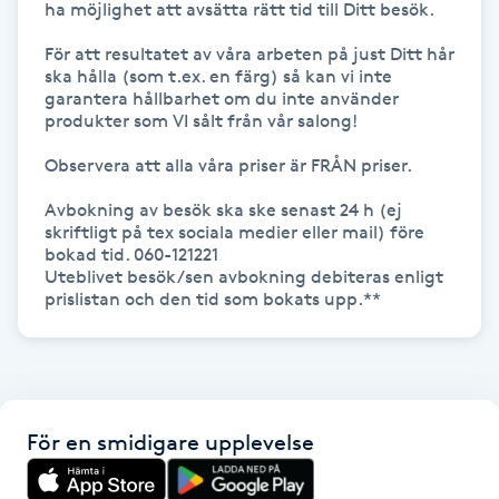
ha möjlighet att avsätta rätt tid till Ditt besök. 

Hårborttagning
För att resultatet av våra arbeten på just Ditt hår 
Hårbottenbehandling
ska hålla (som t.ex. en färg) så kan vi inte 
garantera hållbarhet om du inte använder 
produkter som VI sålt från vår salong!

Hårförlängning
Observera att alla våra priser är FRÅN priser.

Hårvård
Avbokning av besök ska ske senast 24 h (ej 
skriftligt på tex sociala medier eller mail) före 
bokad tid. 060-121221

Hälsa
Uteblivet besök/sen avbokning debiteras enligt 
prislistan och den tid som bokats upp.**
Hälsprickor
I
Idrottsmassage
För en smidigare upplevelse
IPL