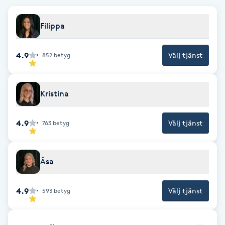
Brynformning
Filippa
Brynfärgning
4.9
Välj tjänst
852
betyg
Brynplockning
Kristina
Bröllopsuppsättning
C
4.9
Välj tjänst
763
betyg
Celluliter
Åsa
Coachning
4.9
Välj tjänst
593
betyg
Color correction