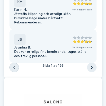
KH
till
Filippa
F
Karin H.
för 8 dagar sedan
Jättefin klippning och otroligt skön
Face framing
huvudmassage under hårtvätt!
Rekommenderas.
Faceliftmassage
JB
till
Filippa
Fet hårbotten
Jasmina B.
för 13 dagar sedan
Det var otroligt fint bemötande. Lugnt ställe
och trevlig personal.
Fettreducering
Sida
1
av
165
Fibromassage
Fillers
Fotmassage