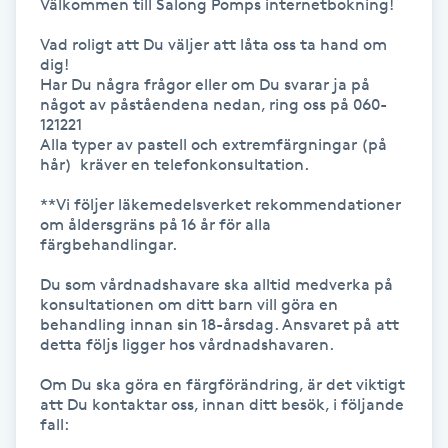
Välkommen till Salong Pomps internetbokning!

Gua Sha-massage
Vad roligt att Du väljer att låta oss ta hand om 
dig!

H
Har Du några frågor eller om Du svarar ja på 
något av påståendena nedan, ring oss på 060-
Hatha Yoga
121221

Alla typer av pastell och extremfärgningar (på 
hår)  kräver en telefonkonsultation.

Headspa
**Vi följer läkemedelsverket rekommendationer 
om åldersgräns på 16 år för alla 
Healing
färgbehandlingar.

Du som vårdnadshavare ska alltid medverka på 
Herrklippning
konsultationen om ditt barn vill göra en 
behandling innan sin 18-årsdag. Ansvaret på att 
detta följs ligger hos vårdnadshavaren.

HIFU
Om Du ska göra en färgförändring, är det viktigt 
Hollywood Peel
att Du kontaktar oss, innan ditt besök, i följande 
fall:
