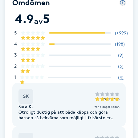
Omdömen
Cryoterapi
D
4.9
5
av
Damklippning
5
(
+999
)
Dermapen
4
(
198
)
3
(
9
)
Diamantslipning
2
(
3
)
E
1
(
4
)
Enzympeeling
SK
till
Filippa
Extensions
Sara K.
för 3 dagar sedan
Otroligt duktig på att både klippa och göra
barnen så bekväma som möjligt i frisörstolen.
Extensions borttagning
Eyeliner-tatuering