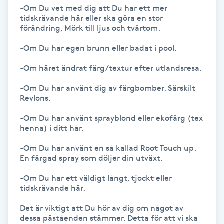
Hot Stone Massage
-Om Du vet med dig att Du har ett mer 
tidskrävande hår eller ska göra en stor 
förändring, Mörk till ljus och tvärtom.

Hot yoga
-Om Du har egen brunn eller badat i pool.

Hudföryngring
-Om håret ändrat färg/textur efter utlandsresa.

-Om Du har använt dig av färgbomber. Särskilt 
Huduppstramning
Revlons. 

Hudvård
-Om Du har använt sprayblond eller ekofärg (tex 
henna) i ditt hår.

Hyaluronsyra
-Om Du har använt en så kallad Root Touch up. 
En färgad spray som döljer din utväxt.

Hyperhidros
-Om Du har ett väldigt långt, tjockt eller 
tidskrävande hår.

Hypnos
Det är viktigt att Du hör av dig om något av 
dessa påståenden stämmer. Detta för att vi ska 