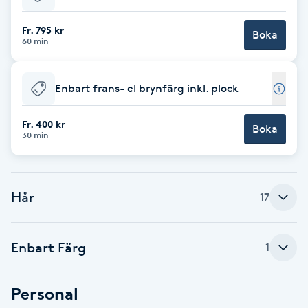
Babylights
Fr. 795 kr
Boka
60 min
Balayage
Enbart frans- el brynfärg inkl. plock
Bambumassage
Fr. 400 kr
Boka
30 min
Barber
Barnklippning
Hår
17
BIAB
Enbart Färg
1
Blowout
Personal
Bottenfärg