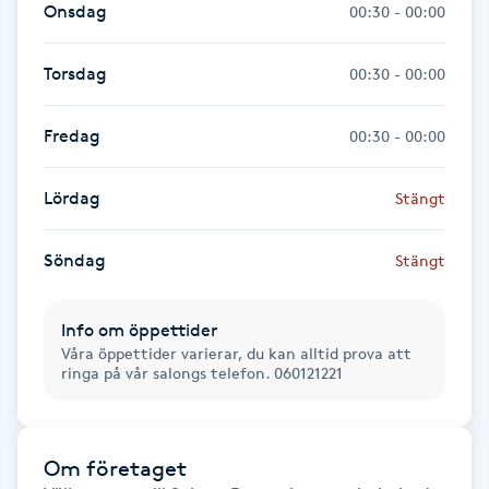
Onsdag
00:30 - 00:00
Föning
G
Torsdag
00:30 - 00:00
Gel naglar
Fredag
00:30 - 00:00
Gelenaglar
Lördag
Stängt
Gellack
Söndag
Stängt
Gellack med förstärkning
Info om öppettider
Gravidmassage
Våra öppettider varierar, du kan alltid prova att
ringa på vår salongs telefon. 060121221
Gravidyoga
Om företaget
Gruppträning