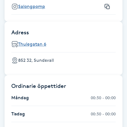
Fransk manikyr
Salongpomp
Fransrengöring
Adress
Frekvensterapi
Thulegatan 6
Friskvård
852 32, Sundsvall
Friskvårdsmassage
Frisör
Ordinarie öppettider
Måndag
00:30 - 00:00
Funktionsanalys
Tisdag
00:30 - 00:00
Färgning