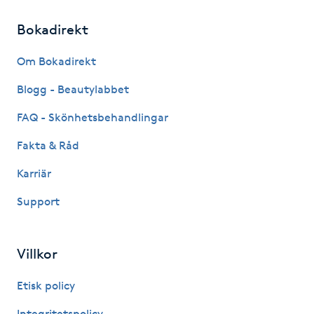
Kinesiologi
Bokadirekt
Kinesisk medicin
Om Bokadirekt
Blogg - Beautylabbet
Kiropraktik
FAQ - Skönhetsbehandlingar
Klangmassage
Fakta & Råd
Karriär
Klippning
Support
Klippning & Slingor
Villkor
Klippning ungdom
Etisk policy
Koppningsmassage
Integritetspolicy