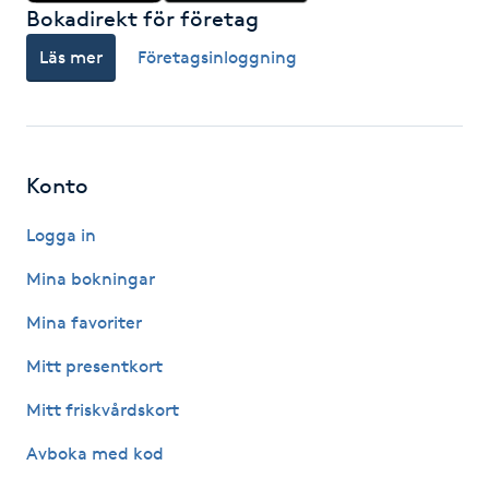
Bokadirekt för företag
IPL hårborttagning
Läs mer
Företagsinloggning
IR-massage
J
Konto
Japansk massage
K
Logga in
K18
Mina bokningar
Mina favoriter
Katun fransar
Mitt presentkort
Kemisk peeling
Mitt friskvårdskort
Avboka med kod
Keratinbehandling