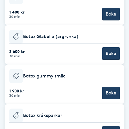
Cryoterapi
D
1 400 kr
Boka
30 min
Damklippning
Botox Glabella (argrynka)
Dermapen
2 600 kr
Boka
Diamantslipning
30 min
E
Botox gummy smile
Enzympeeling
1 900 kr
Boka
Extensions
30 min
Extensions borttagning
Botox kråksparkar
Eyeliner-tatuering