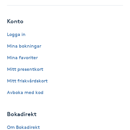
Kinesiologi
Konto
Kinesisk medicin
Logga in
Kiropraktik
Mina bokningar
Klangmassage
Mina favoriter
Mitt presentkort
Klippning
Mitt friskvårdskort
Klippning & Slingor
Avboka med kod
Klippning ungdom
Bokadirekt
Koppningsmassage
Om Bokadirekt