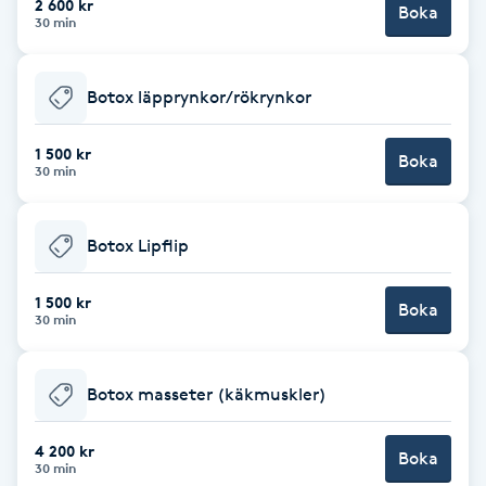
2 600 kr
Boka
30 min
F
Face framing
Botox läpprynkor/rökrynkor
Faceliftmassage
1 500 kr
Boka
30 min
Fet hårbotten
Botox Lipflip
Fettreducering
1 500 kr
Boka
30 min
Fibromassage
Fillers
Botox masseter (käkmuskler)
Fotmassage
4 200 kr
Boka
30 min