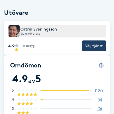
Fransk manikyr
Utövare
Fransrengöring
Catrin Sveningsson
Frekvensterapi
Sjuksköterska
4.9
Välj tjänst
113
betyg
Friskvård
Friskvårdsmassage
Omdömen
4.9
5
Frisör
av
5
(
107
)
Funktionsanalys
4
(
6
)
Färgning
3
(
0
)