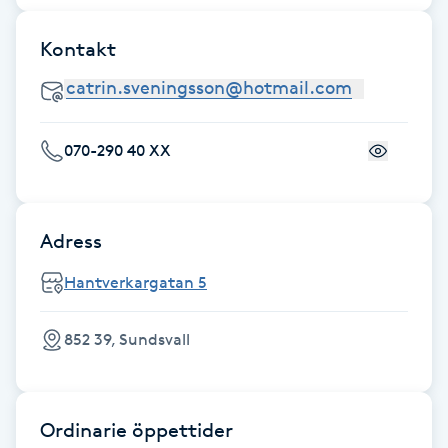
Hot Stone Massage
Kontakt
Hot yoga
Hudföryngring
070-290 40 XX
Huduppstramning
Hudvård
Adress
Hantverkargatan 5
Hyaluronsyra
852 39, Sundsvall
Hyperhidros
Hypnos
Ordinarie öppettider