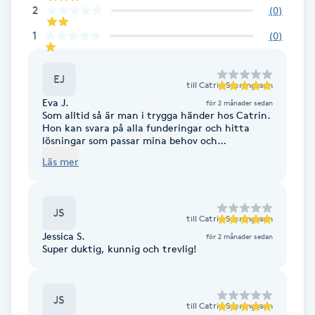
2
(
0
)
Föning
1
(
0
)
G
Gel naglar
EJ
till
Catrin Sveningsson
Eva J.
för 2 månader sedan
Gelenaglar
Som alltid så är man i trygga händer hos Catrin.
Hon kan svara på alla funderingar och hitta
lösningar som passar mina behov och
Gellack
önskningar. Alltid jättenöjd varje gång!
Läs mer
Gellack med förstärkning
JS
till
Catrin Sveningsson
Gravidmassage
Jessica S.
för 2 månader sedan
Super duktig, kunnig och trevlig!
Gravidyoga
JS
Gruppträning
till
Catrin Sveningsson