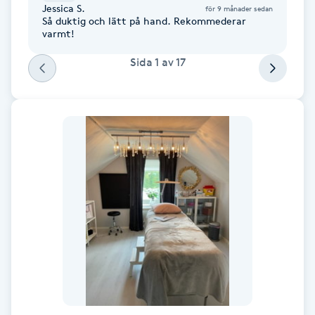
Jessica S.
för 9 månader sedan
Så duktig och lätt på hand. Rekommederar
Gua Sha-massage
varmt!
H
Sida
1
av
17
Hatha Yoga
Headspa
Healing
Herrklippning
HIFU
Hollywood Peel