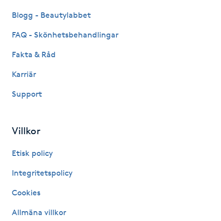
Kosmetisk tatuering
Blogg - Beautylabbet
FAQ - Skönhetsbehandlingar
Kostrådgivning
Fakta & Råd
Kroppsinpackning
Karriär
Support
Kroppspeeling
Käkledsbehandling
Villkor
Kärlbehandling
Etisk policy
L
Integritetspolicy
Laserbehandling
Cookies
Allmäna villkor
Lashlift Keratin