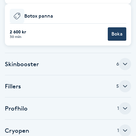
Fotsvamp
Botox panna
Fotvård
2 600 kr
Boka
30 min
Fransar
Fransborttagning
Skinbooster
6
Fransfärgning
Fillers
5
Fransförlängning
Profhilo
Fransförlängning Megavolym
1
Fransförlängning Volym
Cryopen
1