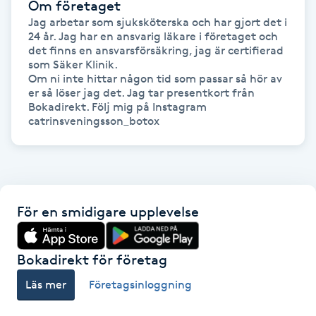
Om företaget
Jag arbetar som sjuksköterska och har gjort det i 
IPL hårborttagning
24 år. Jag har en ansvarig läkare i företaget och 
det finns en ansvarsförsäkring, jag är certifierad 
som Säker Klinik.

IR-massage
Om ni inte hittar någon tid som passar så hör av 
J
er så löser jag det. Jag tar presentkort från 
Bokadirekt. Följ mig på Instagram 
catrinsveningsson_botox
Japansk massage
K
K18
För en smidigare upplevelse
Katun fransar
Kemisk peeling
Bokadirekt för företag
Läs mer
Företagsinloggning
Keratinbehandling