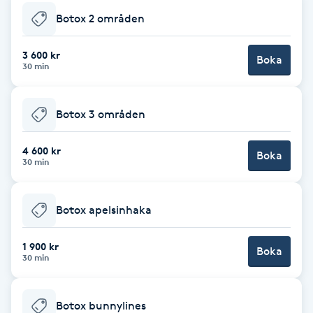
Botox 2 områden
Brynformning
3 600 kr
Boka
Brynfärgning
30 min
Brynplockning
Botox 3 områden
Bröllopsuppsättning
4 600 kr
Boka
30 min
C
Celluliter
Botox apelsinhaka
Coachning
1 900 kr
Boka
30 min
Color correction
Botox bunnylines