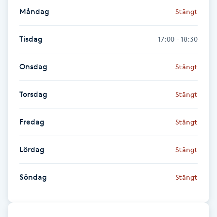
Hårborttagning
Måndag
Stängt
Hårbottenbehandling
Tisdag
17:00 - 18:30
Hårförlängning
Onsdag
Stängt
Hårvård
Torsdag
Stängt
Hälsa
Fredag
Stängt
Hälsprickor
Lördag
Stängt
I
Söndag
Stängt
Idrottsmassage
IPL