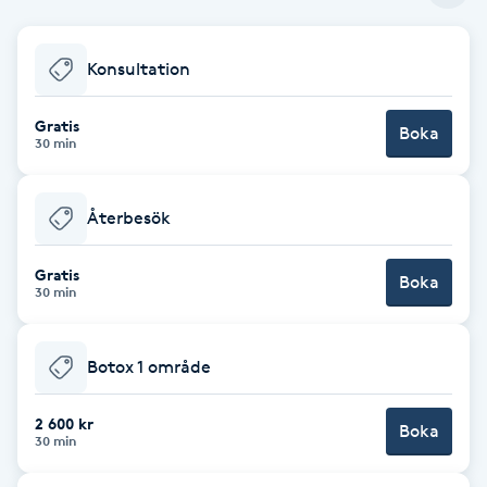
Babylights
Konsultation
Balayage
Gratis
Boka
30 min
Bambumassage
Återbesök
Barber
Gratis
Boka
Barnklippning
30 min
BIAB
Botox 1 område
Blowout
2 600 kr
Boka
30 min
Bottenfärg