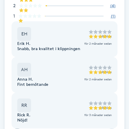
2
(
4
)
F
1
(
1
)
Face framing
EH
till
Alex
Faceliftmassage
Erik H.
för 2 månader sedan
Snabb, bra kvalitet i klippningen
Fet hårbotten
AH
Fettreducering
till
Alex
Anna H.
för 2 månader sedan
Fint bemötande
Fibromassage
Fillers
RR
till
Alex
Rick R.
för 3 månader sedan
Fotmassage
Nöjd!