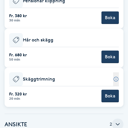
Pensionär klippning
Brynformning
Fr. 380 kr
Boka
30 min
Brynfärgning
Hår och skägg
Brynplockning
Fr. 680 kr
Boka
Bröllopsuppsättning
50 min
C
Skäggtrimning
Celluliter
Fr. 320 kr
Boka
Coachning
20 min
Color correction
ANSIKTE
2