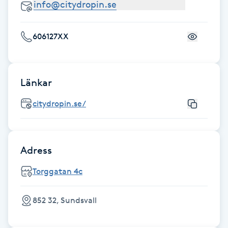
Fransk manikyr
606127XX
Fransrengöring
Frekvensterapi
Länkar
Friskvård
citydropin.se/
Friskvårdsmassage
Adress
Frisör
Torggatan 4c
Funktionsanalys
852 32, Sundsvall
Färgning