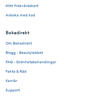
Hårborttagning
Mitt friskvårdskort
Avboka med kod
Hårbottenbehandling
Hårförlängning
Bokadirekt
Hårvård
Om Bokadirekt
Blogg - Beautylabbet
Hälsa
FAQ - Skönhetsbehandlingar
Hälsprickor
Fakta & Råd
I
Karriär
Idrottsmassage
Support
IPL