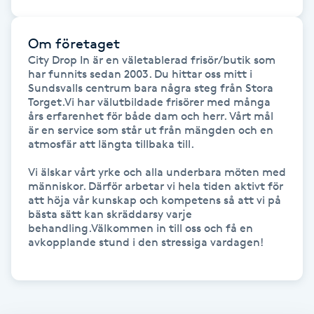
Gua Sha-massage
Om företaget
H
City Drop In är en väletablerad frisör/butik som 
har funnits sedan 2003. Du hittar oss mitt i 
Hatha Yoga
Sundsvalls centrum bara några steg från Stora 
Torget.Vi har välutbildade frisörer med många 
års erfarenhet för både dam och herr. Vårt mål 
Headspa
är en service som står ut från mängden och en 
atmosfär att längta tillbaka till.

Healing
Vi älskar vårt yrke och alla underbara möten med 
människor. Därför arbetar vi hela tiden aktivt för 
att höja vår kunskap och kompetens så att vi på 
Herrklippning
bästa sätt kan skräddarsy varje 
behandling.Välkommen in till oss och få en 
avkopplande stund i den stressiga vardagen!

HIFU
Hollywood Peel