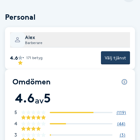
Cryoterapi
D
Personal
Damklippning
Alex
Barberare
Dermapen
4.6
Välj tjänst
171
betyg
Diamantslipning
E
Omdömen
Enzympeeling
4.6
5
av
Extensions
5
(
119
)
Extensions borttagning
4
(
44
)
3
(
3
)
Eyeliner-tatuering