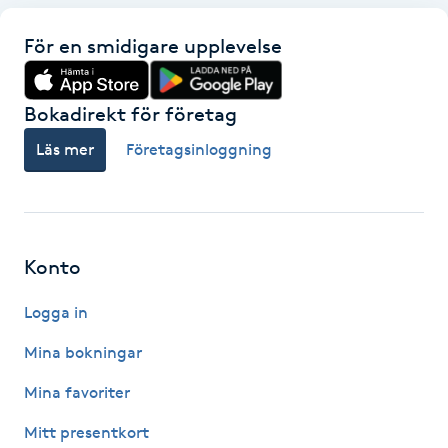
Hot Stone Massage
För en smidigare upplevelse
Hot yoga
Bokadirekt för företag
Hudföryngring
Läs mer
Företagsinloggning
Huduppstramning
Hudvård
Konto
Hyaluronsyra
Logga in
Hyperhidros
Mina bokningar
Mina favoriter
Hypnos
Mitt presentkort