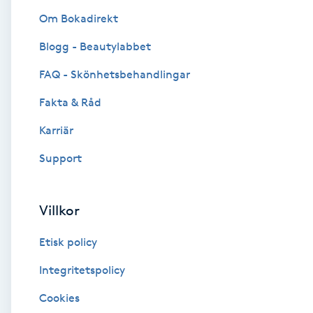
Om Bokadirekt
Brynformning
Blogg - Beautylabbet
Brynfärgning
FAQ - Skönhetsbehandlingar
Fakta & Råd
Brynplockning
Karriär
Bröllopsuppsättning
Support
C
Celluliter
Villkor
Etisk policy
Coachning
Integritetspolicy
Color correction
Cookies