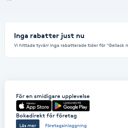
Alternativmedicin
Andningsmassage
Inga rabatter just nu
Ansiktslyft utan kirurgi
Vi hittade tyvärr inga rabatterade tider för "Gellack m
Aromamassage
Ashtanga Yoga
Ayurveda
För en smidigare upplevelse
Ayurvedisk Massage
Bokadirekt för företag
Ansiktsbehandling djuprengörande
Läs mer
Företagsinloggning
B