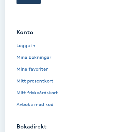
Babylights
Balayage
Konto
Logga in
Bambumassage
Mina bokningar
Barber
Mina favoriter
Barnklippning
Mitt presentkort
Mitt friskvårdskort
BIAB
Avboka med kod
Blowout
Bokadirekt
Bottenfärg