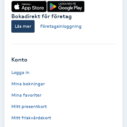
Babylights
Bokadirekt för företag
Balayage
Läs mer
Företagsinloggning
Bambumassage
Barber
Konto
Logga in
Barnklippning
Mina bokningar
BIAB
Mina favoriter
Blowout
Mitt presentkort
Mitt friskvårdskort
Bottenfärg