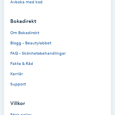
Avboka med kod
Brynformning
Bokadirekt
Brynfärgning
Om Bokadirekt
Brynplockning
Blogg - Beautylabbet
Bröllopsuppsättning
FAQ - Skönhetsbehandlingar
C
Fakta & Råd
Celluliter
Karriär
Support
Coachning
Color correction
Villkor
Etisk policy