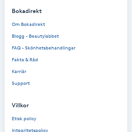
Bokadirekt
Brynformning
Om Bokadirekt
Brynfärgning
Blogg - Beautylabbet
Brynplockning
FAQ - Skönhetsbehandlingar
Fakta & Råd
Bröllopsuppsättning
C
Karriär
Support
Celluliter
Coachning
Villkor
Color correction
Etisk policy
Integritetspolicy