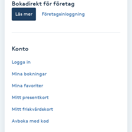
Bokadirekt för företag
Babylights
Läs mer
Företagsinloggning
Balayage
Bambumassage
Konto
Barber
Logga in
Mina bokningar
Barnklippning
Mina favoriter
BIAB
Mitt presentkort
Mitt friskvårdskort
Blowout
Avboka med kod
Bottenfärg