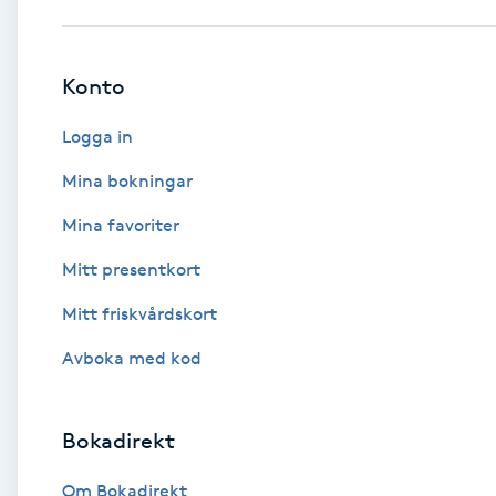
Babylights
Konto
Balayage
Logga in
Bambumassage
Mina bokningar
Mina favoriter
Barber
Mitt presentkort
Barnklippning
Mitt friskvårdskort
BIAB
Avboka med kod
Blowout
Bokadirekt
Bottenfärg
Om Bokadirekt