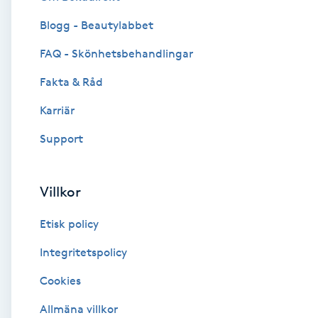
Blogg - Beautylabbet
Brynformning
FAQ - Skönhetsbehandlingar
Brynfärgning
Fakta & Råd
Brynplockning
Karriär
Support
Bröllopsuppsättning
C
Villkor
Celluliter
Etisk policy
Coachning
Integritetspolicy
Cookies
Color correction
Allmäna villkor