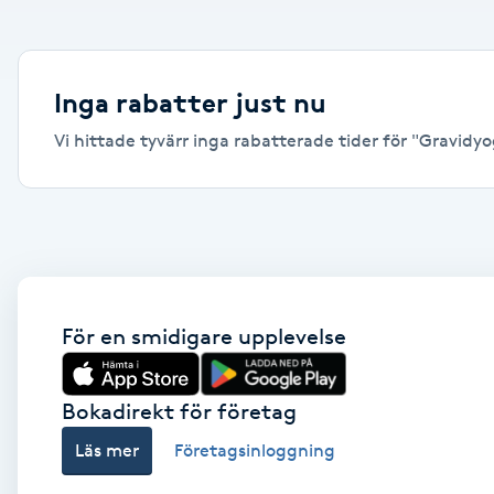
Alternativmedicin
Andningsmassage
Inga rabatter just nu
Vi hittade tyvärr inga rabatterade tider för "Gravidyog
Ansiktslyft utan kirurgi
Aromamassage
Ashtanga Yoga
Ayurveda
För en smidigare upplevelse
Ayurvedisk Massage
Bokadirekt för företag
Läs mer
Företagsinloggning
Ansiktsbehandling djuprengörande
B