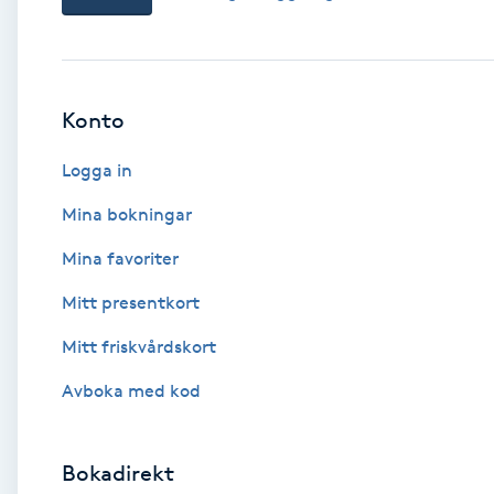
Babylights
Balayage
Konto
Logga in
Bambumassage
Mina bokningar
Barber
Mina favoriter
Barnklippning
Mitt presentkort
Mitt friskvårdskort
BIAB
Avboka med kod
Blowout
Bokadirekt
Bottenfärg