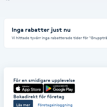
Alternativmedicin
Andningsmassage
Inga rabatter just nu
Ansiktslyft utan kirurgi
Vi hittade tyvärr inga rabatterade tider för "Gruppträ
Aromamassage
Ashtanga Yoga
Ayurveda
För en smidigare upplevelse
Ayurvedisk Massage
Bokadirekt för företag
Ansiktsbehandling djuprengörande
Läs mer
Företagsinloggning
B