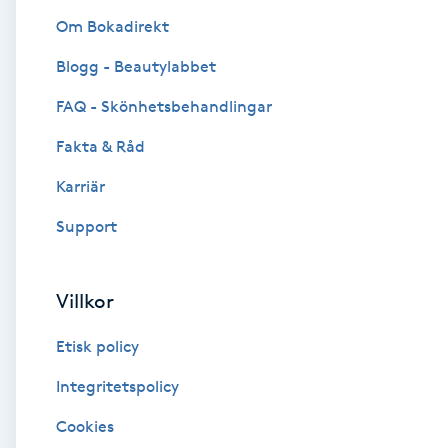
Om Bokadirekt
Brynformning
Blogg - Beautylabbet
Brynfärgning
FAQ - Skönhetsbehandlingar
Fakta & Råd
Brynplockning
Karriär
Bröllopsuppsättning
Support
C
Celluliter
Villkor
Etisk policy
Coachning
Integritetspolicy
Color correction
Cookies