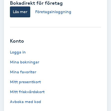
Bokadirekt för företag
Babylights
Läs mer
Företagsinloggning
Balayage
Bambumassage
Konto
Barber
Logga in
Mina bokningar
Barnklippning
Mina favoriter
BIAB
Mitt presentkort
Mitt friskvårdskort
Blowout
Avboka med kod
Bottenfärg