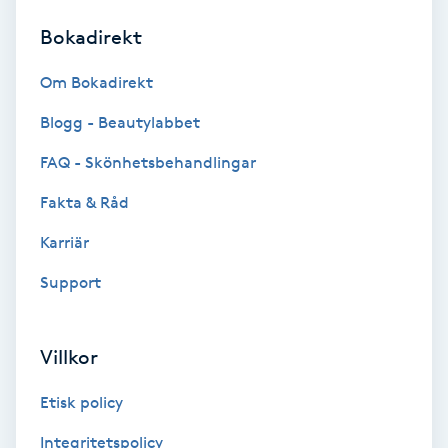
Bokadirekt
Brynformning
Om Bokadirekt
Brynfärgning
Blogg - Beautylabbet
Brynplockning
FAQ - Skönhetsbehandlingar
Fakta & Råd
Bröllopsuppsättning
C
Karriär
Support
Celluliter
Coachning
Villkor
Color correction
Etisk policy
Integritetspolicy