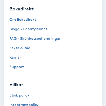
Bokadirekt
Brynformning
Om Bokadirekt
Brynfärgning
Blogg - Beautylabbet
Brynplockning
FAQ - Skönhetsbehandlingar
Fakta & Råd
Bröllopsuppsättning
C
Karriär
Support
Celluliter
Coachning
Villkor
Color correction
Etisk policy
Integritetspolicy