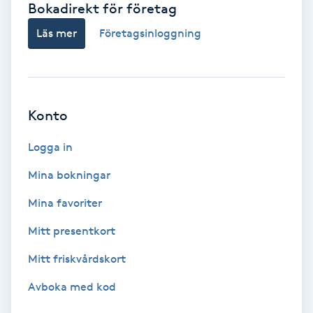
Bokadirekt för företag
Babylights
Läs mer
Företagsinloggning
Balayage
Bambumassage
Konto
Barber
Logga in
Mina bokningar
Barnklippning
Mina favoriter
BIAB
Mitt presentkort
Mitt friskvårdskort
Blowout
Avboka med kod
Bottenfärg