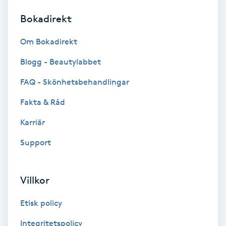
Bokadirekt
Brynformning
Om Bokadirekt
Brynfärgning
Blogg - Beautylabbet
Brynplockning
FAQ - Skönhetsbehandlingar
Fakta & Råd
Bröllopsuppsättning
C
Karriär
Support
Celluliter
Coachning
Villkor
Color correction
Etisk policy
Integritetspolicy