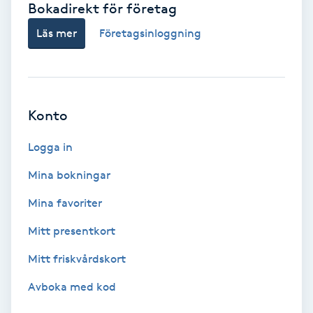
Bokadirekt för företag
Babylights
Läs mer
Företagsinloggning
Balayage
Bambumassage
Konto
Barber
Logga in
Mina bokningar
Barnklippning
Mina favoriter
BIAB
Mitt presentkort
Mitt friskvårdskort
Blowout
Avboka med kod
Bottenfärg