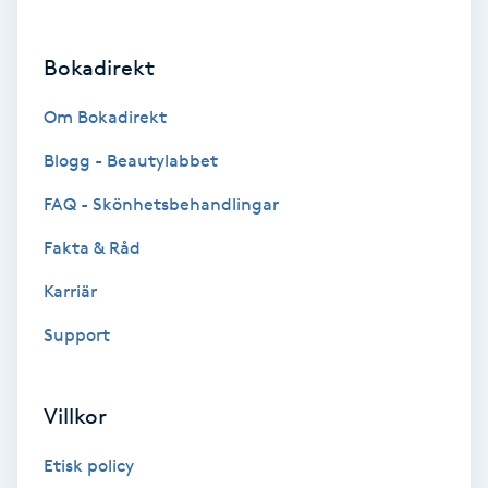
Brynformning
Bokadirekt
Brynfärgning
Om Bokadirekt
Brynplockning
Blogg - Beautylabbet
FAQ - Skönhetsbehandlingar
Bröllopsuppsättning
Fakta & Råd
C
Karriär
Celluliter
Support
Coachning
Villkor
Color correction
Etisk policy