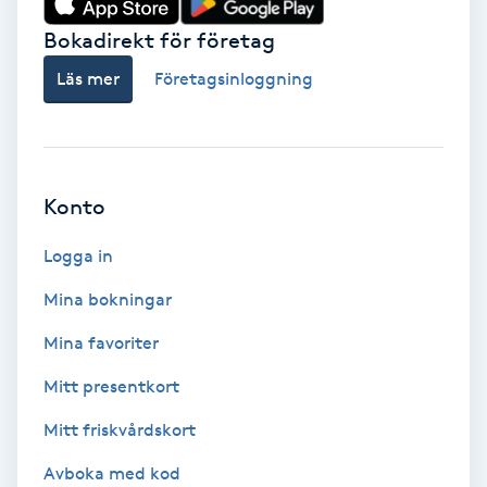
Bokadirekt för företag
Babylights
Läs mer
Företagsinloggning
Balayage
Bambumassage
Konto
Barber
Logga in
Barnklippning
Mina bokningar
BIAB
Mina favoriter
Mitt presentkort
Blowout
Mitt friskvårdskort
Bottenfärg
Avboka med kod