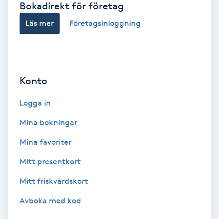
Bokadirekt för företag
Babylights
Läs mer
Företagsinloggning
Balayage
Bambumassage
Konto
Barber
Logga in
Mina bokningar
Barnklippning
Mina favoriter
BIAB
Mitt presentkort
Mitt friskvårdskort
Blowout
Avboka med kod
Bottenfärg