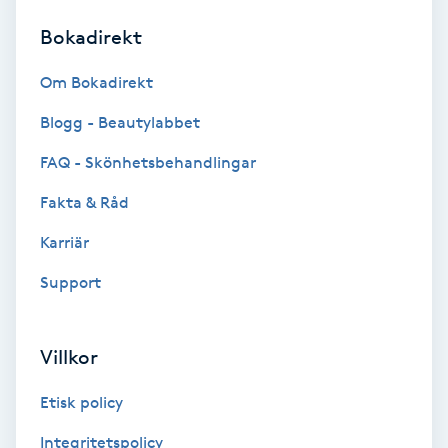
Bokadirekt
Brynformning
Om Bokadirekt
Brynfärgning
Blogg - Beautylabbet
Brynplockning
FAQ - Skönhetsbehandlingar
Fakta & Råd
Bröllopsuppsättning
C
Karriär
Support
Celluliter
Coachning
Villkor
Color correction
Etisk policy
Integritetspolicy