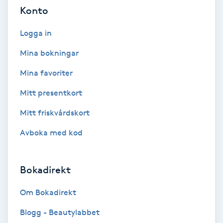
Cryoterapi
Konto
D
Logga in
Damklippning
Mina bokningar
Dermapen
Mina favoriter
Mitt presentkort
Diamantslipning
Mitt friskvårdskort
E
Avboka med kod
Enzympeeling
Extensions
Bokadirekt
Om Bokadirekt
Extensions borttagning
Blogg - Beautylabbet
Eyeliner-tatuering