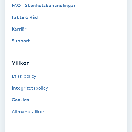
FAQ - Skönhetsbehandlingar
F
Fakta & Råd
Face framing
Karriär
Faceliftmassage
Support
Fet hårbotten
Villkor
Fettreducering
Etisk policy
Integritetspolicy
Fibromassage
Cookies
Fillers
Allmäna villkor
Fotmassage