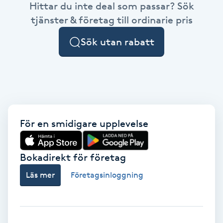
Hittar du inte deal som passar? Sök
Brynformning
tjänster & företag till ordinarie pris
Sök utan rabatt
Brynfärgning
Brynplockning
Bröllopsuppsättning
C
För en smidigare upplevelse
Celluliter
Bokadirekt för företag
Coachning
Läs mer
Företagsinloggning
Color correction