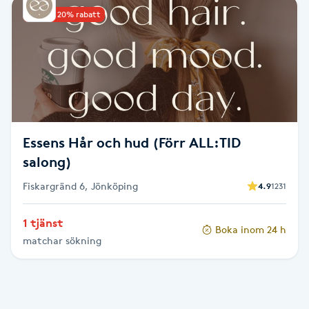
Upp till 20% rabatt
Babylights
Balayage
Bambumassage
Barber
Essens Hår och hud (Förr ALL:TID
salong)
Barnklippning
Fiskargränd 6, Jönköping
4.9
1231
BIAB
1 tjänst
Boka inom 24 h
matchar sökning
Blowout
Bottenfärg