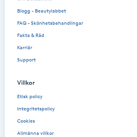
Blogg - Beautylabbet
Brynformning
FAQ - Skönhetsbehandlingar
Brynfärgning
Fakta & Råd
Brynplockning
Karriär
Support
Bröllopsuppsättning
C
Villkor
Celluliter
Etisk policy
Coachning
Integritetspolicy
Cookies
Color correction
Allmänna villkor