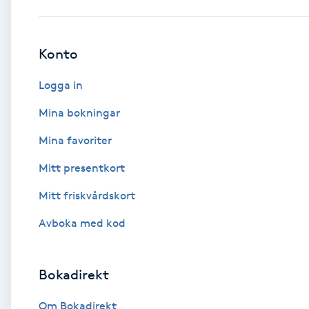
Babylights
Konto
Balayage
Logga in
Bambumassage
Mina bokningar
Mina favoriter
Barber
Mitt presentkort
Barnklippning
Mitt friskvårdskort
BIAB
Avboka med kod
Blowout
Bokadirekt
Bottenfärg
Om Bokadirekt