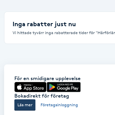
Alternativmedicin
Andningsmassage
Inga rabatter just nu
Vi hittade tyvärr inga rabatterade tider för "Hårförlän
Ansiktslyft utan kirurgi
Aromamassage
Ashtanga Yoga
Ayurveda
För en smidigare upplevelse
Ayurvedisk Massage
Bokadirekt för företag
Läs mer
Företagsinloggning
Ansiktsbehandling djuprengörande
B