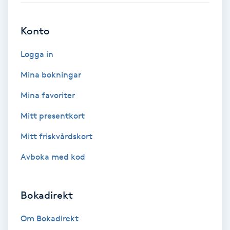
Brynformning
Konto
Brynfärgning
Logga in
Mina bokningar
Brynplockning
Mina favoriter
Bröllopsuppsättning
Mitt presentkort
C
Mitt friskvårdskort
Celluliter
Avboka med kod
Coachning
Bokadirekt
Color correction
Om Bokadirekt