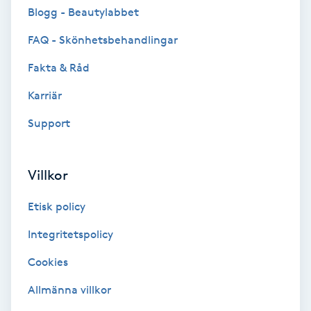
Cryoterapi
Blogg - Beautylabbet
D
FAQ - Skönhetsbehandlingar
Damklippning
Fakta & Råd
Karriär
Dermapen
Support
Diamantslipning
E
Villkor
Enzympeeling
Etisk policy
Extensions
Integritetspolicy
Cookies
Extensions borttagning
Allmänna villkor
Eyeliner-tatuering