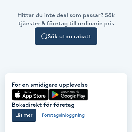
Babylights
Hittar du inte deal som passar? Sök
tjänster & företag till ordinarie pris
Balayage
Sök utan rabatt
Bambumassage
Barber
Barnklippning
För en smidigare upplevelse
BIAB
Bokadirekt för företag
Blowout
Läs mer
Företagsinloggning
Bottenfärg