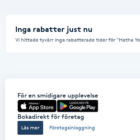
Alternativmedicin
Andningsmassage
Inga rabatter just nu
Vi hittade tyvärr inga rabatterade tider för "Hatha Yoga
Ansiktslyft utan kirurgi
Aromamassage
Ashtanga Yoga
Ayurveda
För en smidigare upplevelse
Ayurvedisk Massage
Bokadirekt för företag
Läs mer
Företagsinloggning
Ansiktsbehandling djuprengörande
B