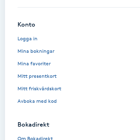
Babylights
Konto
Balayage
Logga in
Bambumassage
Mina bokningar
Mina favoriter
Barber
Mitt presentkort
Barnklippning
Mitt friskvårdskort
BIAB
Avboka med kod
Blowout
Bokadirekt
Bottenfärg
Om Bokadirekt