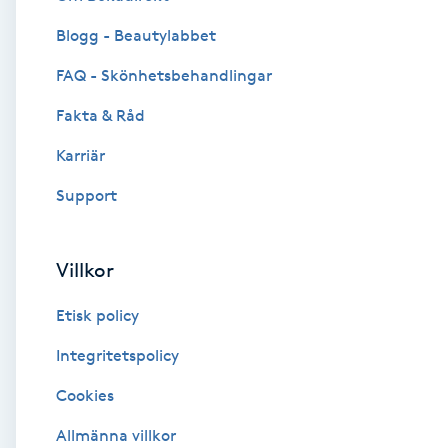
Blogg - Beautylabbet
Brynformning
FAQ - Skönhetsbehandlingar
Brynfärgning
Fakta & Råd
Brynplockning
Karriär
Support
Bröllopsuppsättning
C
Villkor
Celluliter
Etisk policy
Coachning
Integritetspolicy
Cookies
Color correction
Allmänna villkor