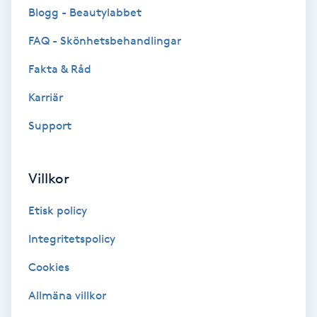
Cryoterapi
Blogg - Beautylabbet
D
FAQ - Skönhetsbehandlingar
Damklippning
Fakta & Råd
Karriär
Dermapen
Support
Diamantslipning
E
Villkor
Enzympeeling
Etisk policy
Extensions
Integritetspolicy
Cookies
Extensions borttagning
Allmäna villkor
Eyeliner-tatuering