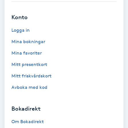
Brynformning
Konto
Brynfärgning
Logga in
Mina bokningar
Brynplockning
Mina favoriter
Bröllopsuppsättning
Mitt presentkort
C
Mitt friskvårdskort
Celluliter
Avboka med kod
Coachning
Bokadirekt
Color correction
Om Bokadirekt