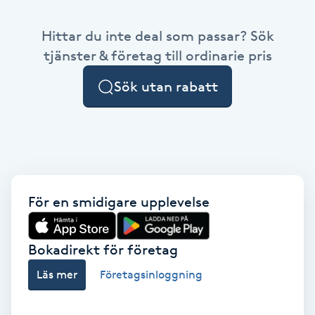
Babylights
Hittar du inte deal som passar? Sök
tjänster & företag till ordinarie pris
Balayage
Sök utan rabatt
Bambumassage
Barber
Barnklippning
För en smidigare upplevelse
BIAB
Bokadirekt för företag
Blowout
Läs mer
Företagsinloggning
Bottenfärg